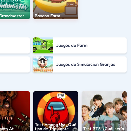
Grandmaster
Banana Farm
Juegos de Farm
Juegos de Simulacion Granjas
Test Among Us: ¿Qué
ghts At
tipo de Tripulante
Test BTS: ¿Cuál sería