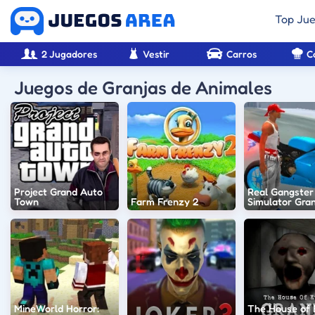
Top Ju
2 Jugadores
Vestir
Carros
C
Juegos de Granjas de Animales
Project Grand Auto
Real Gangster
Town
Farm Frenzy 2
Simulator Gran
MineWorld Horror:
The House of E