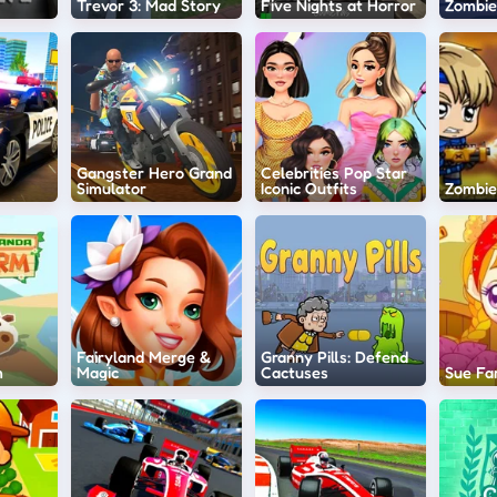
Trevor 3: Mad Story
Five Nights at Horror
Zombie
Gangster Hero Grand
Celebrities Pop Star
Simulator
Iconic Outfits
Zombie
Fairyland Merge &
Granny Pills: Defend
m
Magic
Cactuses
Sue Fa