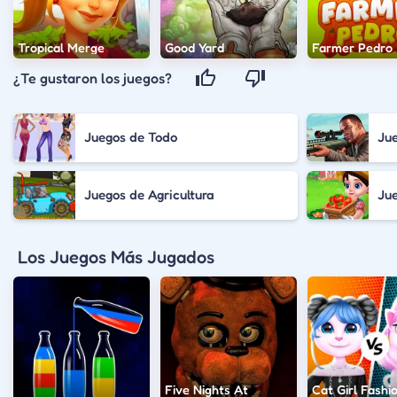
Tropical Merge
Good Yard
Farmer Pedro
¿Te gustaron los juegos?
Juegos de Todo
Ju
Juegos de Agricultura
Ju
Los Juegos Más Jugados
Five Nights At
Cat Girl Fashi