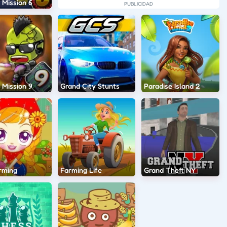
 Mission 6
 Mission 9
Grand City Stunts
Paradise Island 2
rming
Farming Life
Grand Theft NY