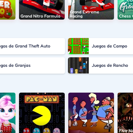
Grand Extreme
Grand Nitro Formula
Racing
Chess 
egos de Grand Theft Auto
Juegos de Campo
egos de Granjas
Juegos de Rancho
on
Five Ni