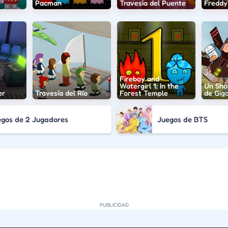
Pacman
Travesia del Puente
Freddy'
Fireboy and
Watergirl 1: In the
Un Sho
er
Travesía del Río
Forest Temple
de Gig
egos de 2 Jugadores
Juegos de BTS