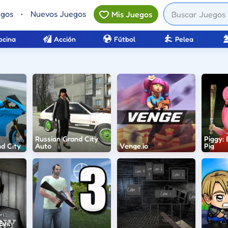
egos
•
Nuevos Juegos
Mis Juegos
ocina
Acción
Fútbol
Pelea
Russian Grand City
Piggy:
d City
Auto
Venge.io
Pig
vil