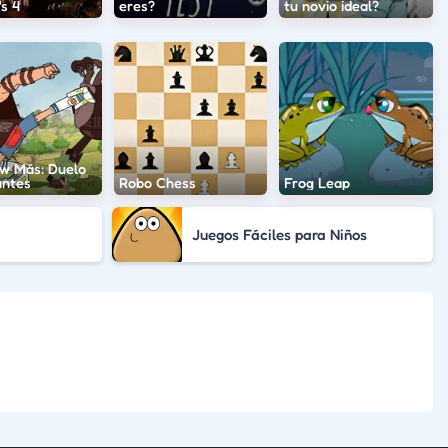
s 4
eres?
tu novio ideal?
w Más: Duelo
antes
Robo Chess
Frog Leap
Juegos Fáciles para Niños