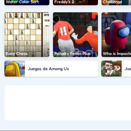
Water Color Sort
Freddy's 2
Challenge
Easy Chess
Penalty Fever Plus
Who is Impost
Juegos de Among Us
Ju