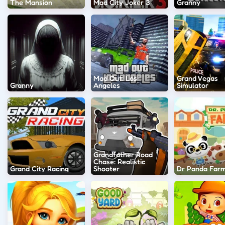
The Mansion
Mad City Joker 3
Granny
Mad Out: Los
Grand Vegas
Granny
Angeles
Simulator
Grandfather Road
Chase: Realistic
Grand City Racing
Shooter
Dr Panda Far