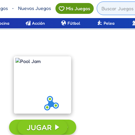
egos
•
Nuevos Juegos
Mis Juegos
ocina
Acción
Fútbol
Pelea
CONTINUAR
JUGAR