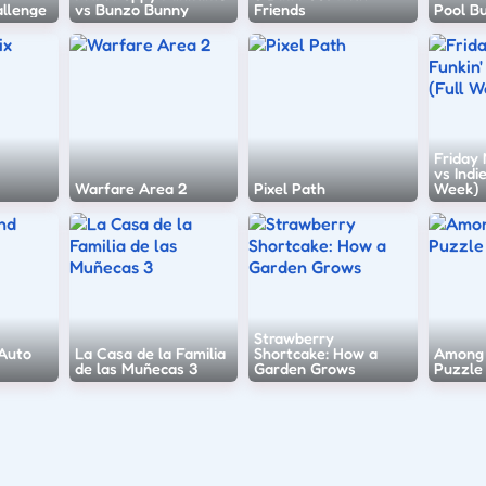
allenge
vs Bunzo Bunny
Friends
Pool B
Friday 
vs Indi
Warfare Area 2
Pixel Path
Week)
Strawberry
 Auto
La Casa de la Familia
Shortcake: How a
Among 
de las Muñecas 3
Garden Grows
Puzzle