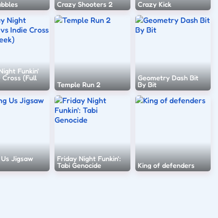
ubbles
Crazy Shooters 2
Crazy Kick
Night Funkin'
e Cross (Full
Geometry Dash Bit
Temple Run 2
By Bit
Us Jigsaw
Friday Night Funkin':
Tabi Genocide
King of defenders