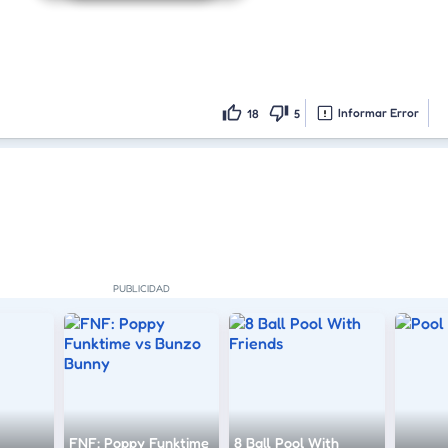
Informar Error
18
5
FNF: Poppy Funktime
8 Ball Pool With