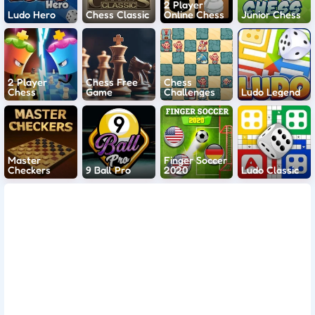
2 Player
Ludo Hero
Chess Classic
Online Chess
Junior Chess
2 Player
Chess Free
Chess
Chess
Game
Challenges
Ludo Legend
Master
Finger Soccer
Checkers
9 Ball Pro
2020
Ludo Classic