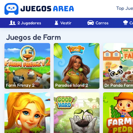
Top Ju
2 Jugadores
Vestir
Carros
C
Juegos de Farm
Farm Frenzy 2
Paradise Island 2
Dr Panda Far