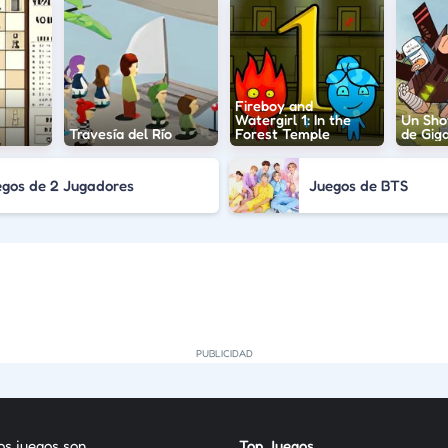
Fireboy and
Watergirl 1: In the
Un Sho
Travesía del Río
Forest Temple
de Gig
egos de 2 Jugadores
Juegos de BTS
los juegos son
Top Juegos