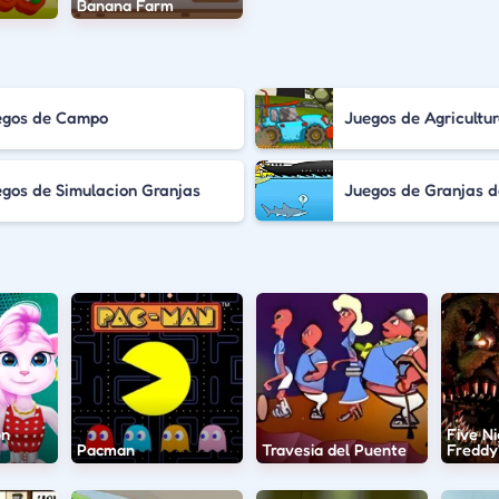
Banana Farm
egos de Campo
Juegos de Agricultu
gos de Simulacion Granjas
Juegos de Granjas 
on
Five Ni
Pacman
Travesia del Puente
Freddy'