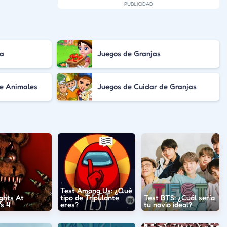
ra
Juegos de Granjas
de Animales
Juegos de Cuidar de Granjas
Test Among Us: ¿Qué
ghts At
tipo de Tripulante
Test BTS: ¿Cuál sería
s 4
eres?
tu novio ideal?