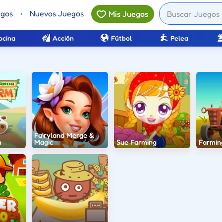
egos
•
Nuevos Juegos
Mis Juegos
ocina
Acción
Fútbol
Pelea
Fairyland Merge &
m
Magic
Sue Farming
Farmin