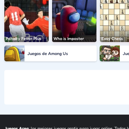
Penalty Fever Plus
Who is Imposter
Easy Chess
Juegos de Among Us
Ju
Juegos Area
: los mejores juegos gratis para jugar online. Todos 