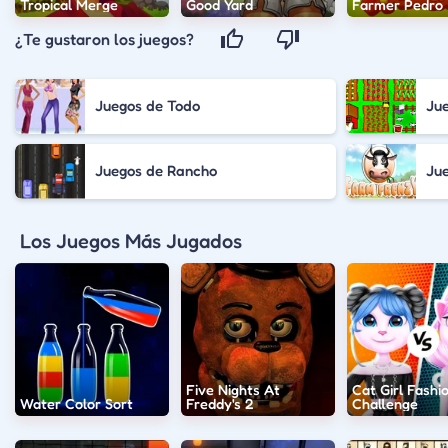
Tropical Merge
Good Yard
Farmer Pedro
¿Te gustaron los juegos?
Juegos de Todo
Ju
Juegos de Rancho
Jue
Los Juegos Más Jugados
Five Nights At
Cat Girl Fashi
Water Color Sort
Freddy's 2
Challenge