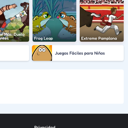
w Más: Duelo
antes
Frog Leap
Extreme Pamplona
Juegos Fáciles para Niños
Privacidad