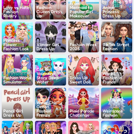
From
Love vs Hate
Fashion
Mermaid to
Anime
Fashion
Queen Dress
Popular Girl
Princess
Rivalry
Up
Makeover
Dress Up
Princess
Flower
Vlinder Girl
Fashion Week
TikTok Street
Fashion Look
Dress Up
2025
Fashion
Cat Girl
Around the
Valentine
World:
Fashion World
Story Deep
Dress Up
Fashion in
Simulator
Water
Sweet Doll
France
Wave Chic
Ocean
Pencil Girl
Fashion
Plaid Parade
Weirdcore
Dress Up
Frenzy
Challenge
Fashion