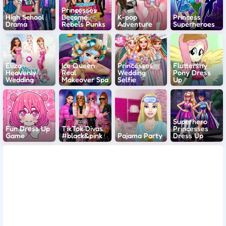
Princesses
High School
Become
K-pop
Princess
Drama
Rebels Punks
Adventure
Superheroes
Eliza
Ice Queen
Princesses
Fluttershy
Heavenly
Real
Wedding
Pony Dress
Wedding
Makeover Spa
Selfie
Up
Superhero
Fun Dress Up
TikTok Divas
Princesses
Game
#black&pink
Pajama Party
Dress Up