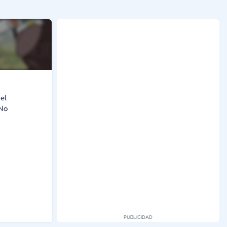
el
 No