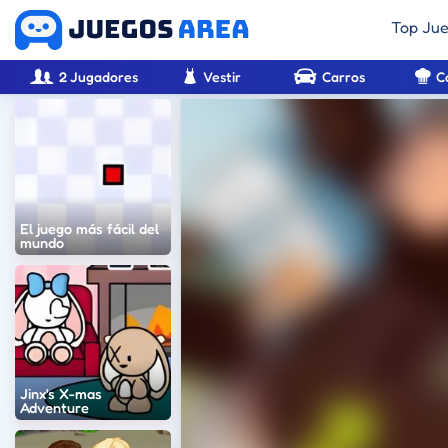
Top Ju
2 Jugadores
Vestir
Carros
C
El juego más fácil del
mundo
Jinx's X-mas
Adventure