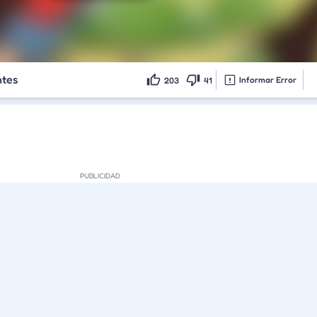
ntes
Informar Error
203
41