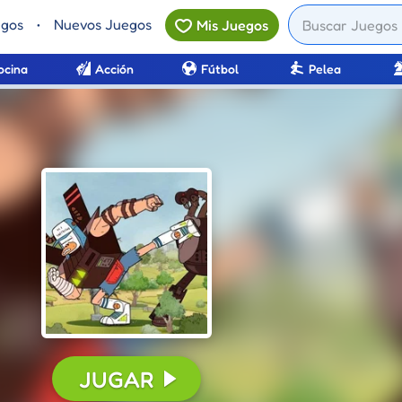
egos
•
Nuevos Juegos
Mis Juegos
ocina
Acción
Fútbol
Pelea
CONTINUAR
JUGAR