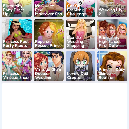
Fluttershy
Ice Queen
Cat Girl
Pony Dress
Real
Fashion
Wedding Lily
Up
Makeover Spa
Challenge
2
Blondie
Princesses
Princess Pool
Rapunzel
Wedding
High School
Party Floats
Rescue Prince
Shopping
First Date
Vintage Glam
Princess Daily
Princess
Double
Lovely Doll
Skincare
Vintage Shop
Wedding
Creator
Routine