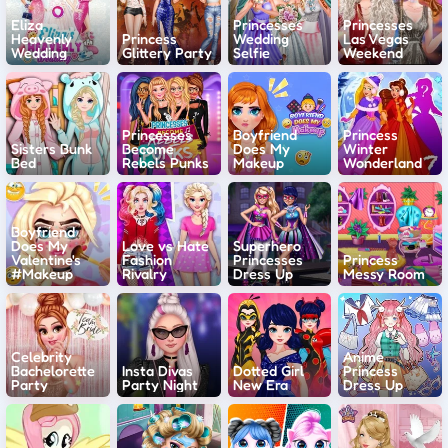
Eliza
Princesses
Princesses
Heavenly
Princess
Wedding
Las Vegas
Wedding
Glittery Party
Selfie
Weekend
Princesses
Boyfriend
Princess
Sisters Bunk
Become
Does My
Winter
Bed
Rebels Punks
Makeup
Wonderland
Boyfriend
Does My
Love vs Hate
Superhero
Valentine's
Fashion
Princesses
Princess
#Makeup
Rivalry
Dress Up
Messy Room
Celebrity
Anime
Bachelorette
Insta Divas
Dotted Girl
Princess
Party
Party Night
New Era
Dress Up