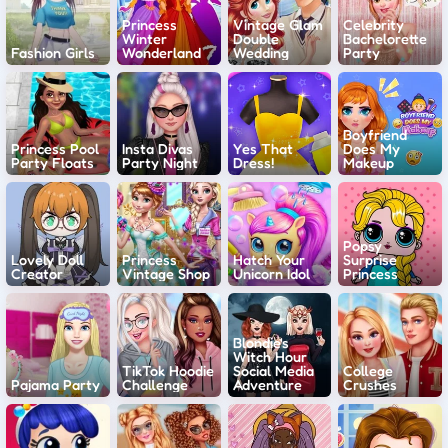
Princess
Vintage Glam
Celebrity
Winter
Double
Bachelorette
Fashion Girls
Wonderland
Wedding
Party
Boyfriend
Princess Pool
Insta Divas
Yes That
Does My
Party Floats
Party Night
Dress!
Makeup
Popsy
Lovely Doll
Princess
Hatch Your
Surprise
Creator
Vintage Shop
Unicorn Idol
Princess
Blondie's
Witch Hour
TikTok Hoodie
Social Media
College
Pajama Party
Challenge
Adventure
Crushes