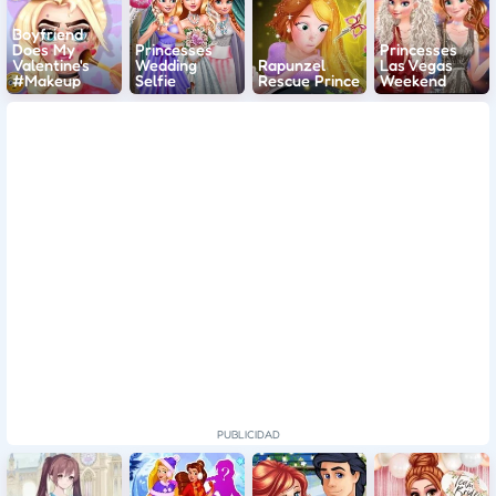
Boyfriend
Does My
Princesses
Princesses
Valentine's
Wedding
Rapunzel
Las Vegas
#Makeup
Selfie
Rescue Prince
Weekend