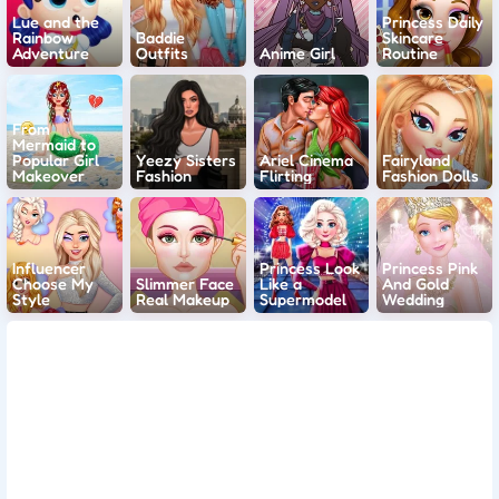
Lue and the
Princess Daily
Rainbow
Baddie
Skincare
Adventure
Outfits
Anime Girl
Routine
From
Mermaid to
Popular Girl
Yeezy Sisters
Ariel Cinema
Fairyland
Makeover
Fashion
Flirting
Fashion Dolls
Influencer
Princess Look
Princess Pink
Choose My
Slimmer Face
Like a
And Gold
Style
Real Makeup
Supermodel
Wedding