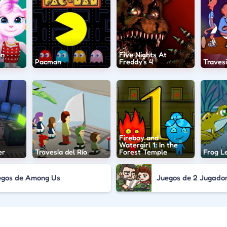
on
Five Nights At
Pacman
Freddy's 4
Traves
Fireboy and
Watergirl 1: In the
er
Travesía del Río
Forest Temple
Frog L
egos de Among Us
Juegos de 2 Jugado