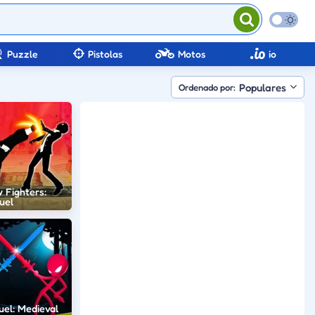
Puzzle
Pistolas
Motos
io
Populares
Ordenado por:
 Fighters:
uel
uel: Medieval