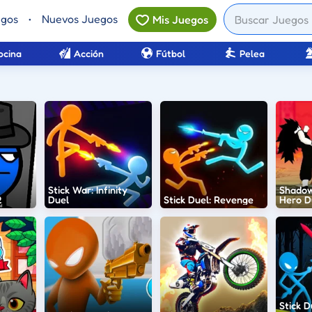
egos
•
Nuevos Juegos
Mis Juegos
ocina
Acción
Fútbol
Pelea
Stick War: Infinity
Shadow
2
Duel
Stick Duel: Revenge
Hero D
Stick D