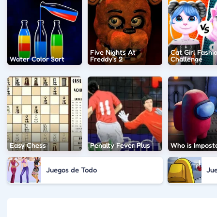
Five Nights At
Cat Girl Fashi
Water Color Sort
Freddy's 2
Challenge
Easy Chess
Penalty Fever Plus
Who is Impost
Juegos de Todo
Ju