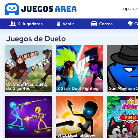
Top Ju
2 Jugadores
Vestir
Carros
C
Juegos de Duelo
Un Show Más: Duelo
de Gigantes
Z Stick Duel Fighting
Gun Mayhem 
Stick Duel: Shadow