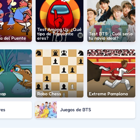
Test Among Us: ¿Qué
tipo de Tripulante
Test BTS: ¿Cuál sería
ia del Puente
eres?
tu novio ideal?
eap
Robo Chess
Extreme Pamplona
res
Juegos de BTS