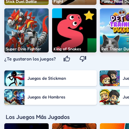
Stick Duel Battle
Fight
Funny Food Du
Super Dino Fighter
King of Snakes
Pet Trainer Du
¿Te gustaron los juegos?
Juegos de Stickman
Ju
Juegos de Hombres
Jue
Los Juegos Más Jugados