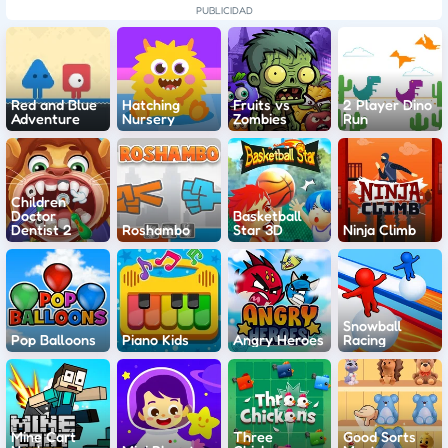
Red and Blue
Hatching
Fruits vs
2 Player Dino
Adventure
Nursery
Zombies
Run
Children
Doctor
Basketball
Dentist 2
Roshambo
Star 3D
Ninja Climb
Snowball
Pop Balloons
Piano Kids
Angry Heroes
Racing
Mine Cart
Three
Good Sorts