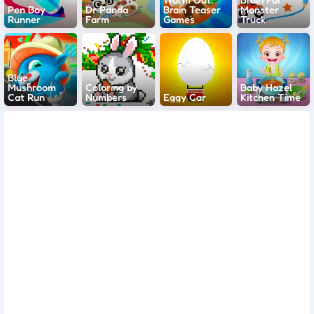
Pen Boy
Dr Panda
Brain Teaser
Monster
Runner
Farm
Games
Truck
Blue
Mushroom
Coloring by
Baby Hazel
Cat Run
Numbers
Eggy Car
Kitchen Time