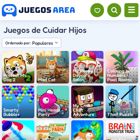
Juegos de Cuidar Hijos
Populares
Ordenado por:
My Puppy
Coloring by
Protect My
Daycare
Numbers -
Dog 2
Mad Cat
Salon
Pixel Rooms
My Craft:
Smarty
Mini Heads
Craft
Bubbles
Party
Adventure
Thief Puzzle
Worm Out:
Brain For