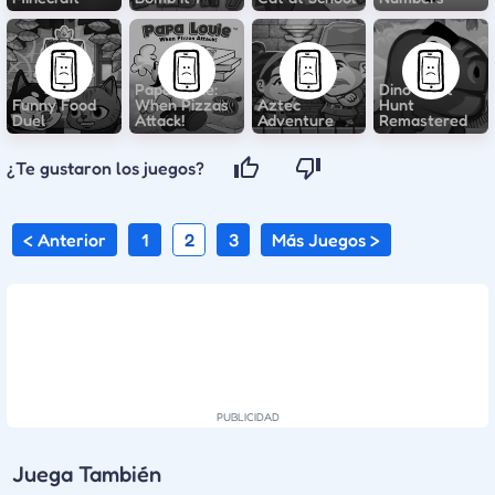
Papa Louie:
Dino Meat
Funny Food
When Pizzas
Aztec
Hunt
Duel
Attack!
Adventure
Remastered
¿Te gustaron los juegos?
< Anterior
1
2
3
Más Juegos >
Juega También