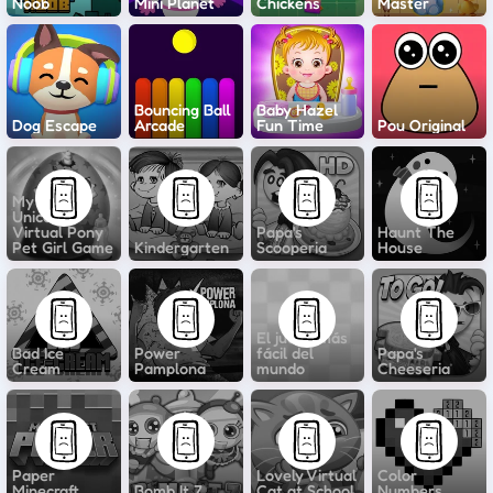
Noob
Mini Planet
Chickens
Master
Bouncing Ball
Baby Hazel
Dog Escape
Arcade
Fun Time
Pou Original
My Baby
Unicorn
Virtual Pony
Papa's
Haunt The
Pet Girl Game
Kindergarten
Scooperia
House
El juego más
Bad Ice
Power
fácil del
Papa's
Cream
Pamplona
mundo
Cheeseria
Paper
Lovely Virtual
Color
Minecraft
Bomb It 7
Cat at School
Numbers