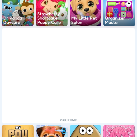
Strawberry
Dr Panda
Shortcake
My Little Pet
Organizer
Daycare
Puppy Care
Salon
Master