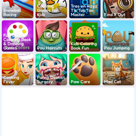
Coloring
Tres en Raya:
Snowball
Games for
Tic Tac Toe
Racing
Kids
Master
Find It Out
Fun Colors:
Coloring Book
& Drawing
Kids Coloring
Games
Pou Haircuts
Book Fun
Pou Jumping
Cooking
Funny Dentist
Fever
Surgery
Paw Care
Mad Cat