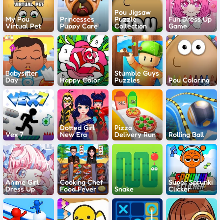
Pou Jigsaw
My Pou
Princesses
Puzzle
Fun Dress Up
Virtual Pet
Puppy Care
Collection
Game
Babysitter
Stumble Guys
Day
Happy Color
Puzzles
Pou Coloring
Dotted Girl
Pizza
Vex 7
New Era
Delivery Run
Rolling Ball
Anime Girl
Cooking Chef
Super Sprunki
Dress Up
Food Fever
Snake
Clicker