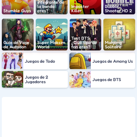
integrante de
la banda
Imposter
Bubble
Stumble Guys
eres?
Killer
Shooter HD 2
Test BTS:
Guía de Viaje
Super Maksim
¿Qué tipo de
Mahjong
de Áuradon
World
fan eres?
Solitaire
Juegos de Todo
Juegos de Among Us
Juegos de 2
Juegos de BTS
Jugadores