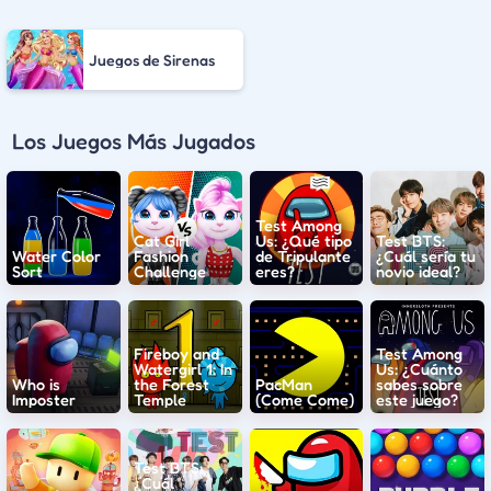
Juegos de Sirenas
Los Juegos Más Jugados
Test Among
Cat Girl
Us: ¿Qué tipo
Test BTS:
Water Color
Fashion
de Tripulante
¿Cuál sería tu
Sort
Challenge
eres?
novio ideal?
Fireboy and
Test Among
Watergirl 1: In
Us: ¿Cuánto
Who is
the Forest
PacMan
sabes sobre
Imposter
Temple
(Come Come)
este juego?
Test BTS:
¿Cuál