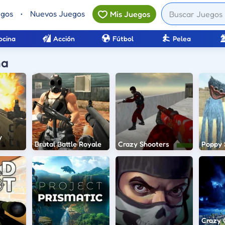
egos
•
Nuevos Juegos
Mis Juegos
ocina
Acción
Fútbol
Pelea
na
y
Brutal Battle Royale
Crazy Shooters
Poppy 
Crazy