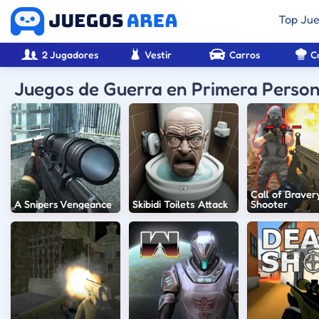
Top Ju
2 Jugadores
Vestir
Carros
C
Juegos de Guerra en Primera Perso
Call of Braver
A Snipers Vengeance
Skibidi Toilets Attack
Shooter