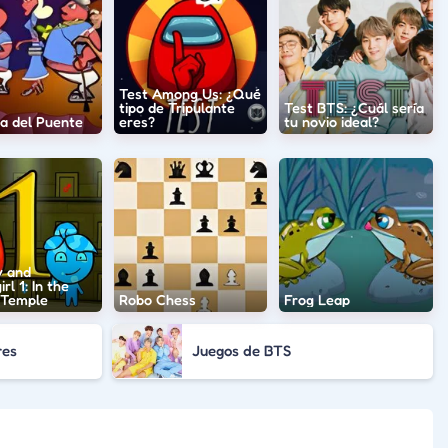
Test Among Us: ¿Qué
tipo de Tripulante
Test BTS: ¿Cuál sería
ia del Puente
eres?
tu novio ideal?
y and
rl 1: In the
 Temple
Robo Chess
Frog Leap
res
Juegos de BTS