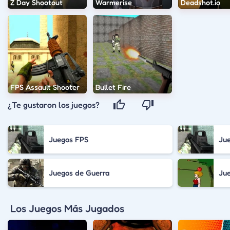
Z Day Shootout
Warmerise
Deadshot.io
FPS Assault Shooter
Bullet Fire
¿Te gustaron los juegos?
Juegos FPS
Ju
Juegos de Guerra
Jue
Los Juegos Más Jugados