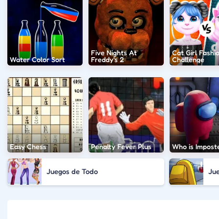
Five Nights At
Cat Girl Fashi
Water Color Sort
Freddy's 2
Challenge
Easy Chess
Penalty Fever Plus
Who is Impost
Juegos de Todo
Ju