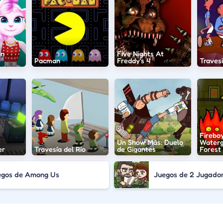
on
Five Nights At
Pacman
Freddy's 4
Traves
Firebo
Un Show Más: Duelo
Watergi
er
Travesía del Río
de Gigantes
Forest
egos de Among Us
Juegos de 2 Jugado