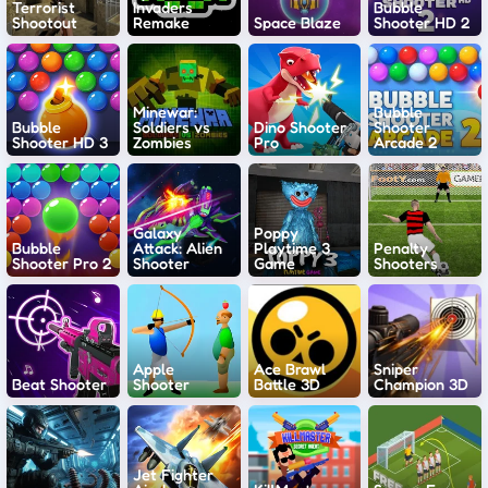
Terrorist
Invaders
Bubble
Shootout
Remake
Space Blaze
Shooter HD 2
Minewar:
Bubble
Bubble
Soldiers vs
Dino Shooter
Shooter
Shooter HD 3
Zombies
Pro
Arcade 2
Galaxy
Poppy
Bubble
Attack: Alien
Playtime 3
Penalty
Shooter Pro 2
Shooter
Game
Shooters
Apple
Ace Brawl
Sniper
Beat Shooter
Shooter
Battle 3D
Champion 3D
Jet Fighter