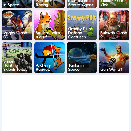
Airplane
KillMaster
Soccer Free
In Space
Racing
Secret Agent
Kick
Granny Pills:
Vegas Clash
Squirrel with
Defend
Subway Clash
3D
a gun!
Cactuses
2
Sniper
Hunting
Archery
Tanks in
Skibidi Toilet
Ragdoll
Space
Gun War Z1