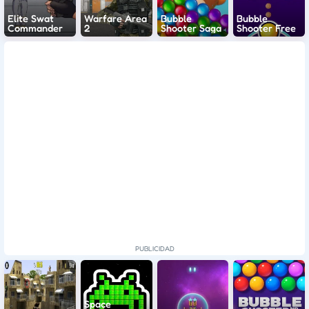
Elite Swat
Warfare Area
Bubble
Bubble
Commander
2
Shooter Saga
Shooter Free
Space