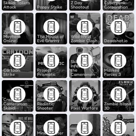
Skibidi Toilets
Z Day
Cyberpunk:
Attack
Poppy Strike
Shootout
Corporation
Zombie
Mayhem
The House of
Wild West
Online
Evil Granny
Zombie Clash
Deadshot.io
Skibidi Toilets:
Infection of
Cartoon
Project
the
Masked
Strike
Prismatic
Cameramen
Forces 3
Grandfather
Crazy
Road Chase:
Cameraman
Realistic
Zombie Island
Skibidi
Shooter
Pixel Warfare
3D
Mine Shooter