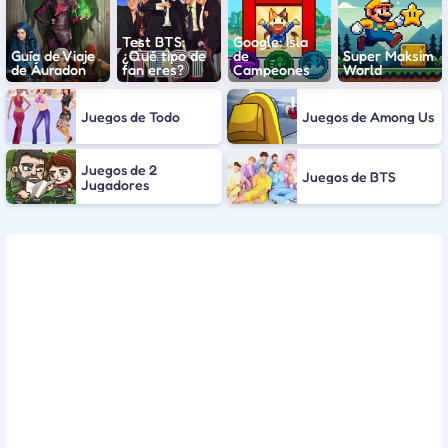
Test BTS:
Google: Isla
Guía de Viaje
¿Qué tipo de
de
Super Maksim
de Áuradon
fan eres?
Campeones
World
Juegos de Todo
Juegos de Among Us
Juegos de 2
Juegos de BTS
Jugadores