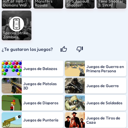
Rift of Hell-
Monsters
FPS Assault
Time Shooter
Demons War
Royale
Shooter
3: SWAT
Special Strike
Zombies
¿Te gustaron los juegos?
Juegos de Guerra en
Juegos de Balazos
Primera Persona
Juegos de Pistolas
Juegos de Guerra
3D
Juegos de Disparos
Juegos de Soldados
Juegos de Tiros de
Juegos de Puntería
Caza