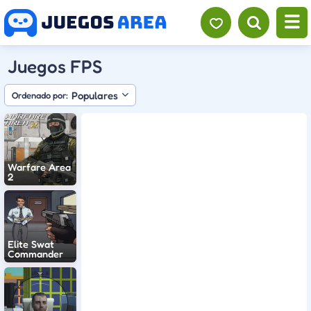
Juegos FPS
Populares
Ordenado por:
Warfare Area
2
Elite Swat
Commander