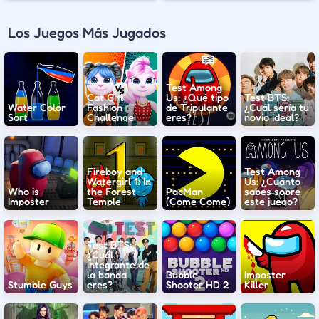
Los Juegos Más Jugados
Test Among
Cat Girl
Us: ¿Qué tipo
Test BTS:
Water Color
Fashion
de Tripulante
¿Cuál sería tu
Sort
Challenge
eres?
novio ideal?
Fireboy and
Test Among
Watergirl 1: In
Us: ¿Cuánto
Who is
the Forest
PacMan
sabes sobre
Imposter
Temple
(Come Come)
este juego?
Test BTS:
¿Cuál
integrante de
la banda
Bubble
Imposter
Stumble Guys
eres?
Shooter HD 2
Killer