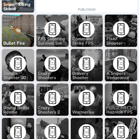
Sniper: Killing
Skibidi
FPS Shooting
Command
FNAF
Bullet Fire
Survival Sim
Strike FPS
Shooter
Call of
Zombie
Crazy
Bravery
A Snipers
Shooter 3D
Shooters
Shooter
Vengeance
Brutal Battle
Crazy
Royale
Shooters 2
Warmerise
Hazmob FPS