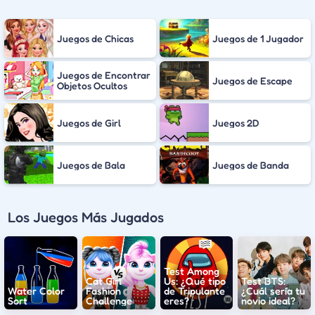
Juegos de Chicas
Juegos de 1 Jugador
Juegos de Encontrar
Juegos de Escape
Objetos Ocultos
Juegos de Girl
Juegos 2D
Juegos de Bala
Juegos de Banda
Los Juegos Más Jugados
Test Among
Cat Girl
Us: ¿Qué tipo
Test BTS:
Water Color
Fashion
de Tripulante
¿Cuál sería tu
Sort
Challenge
eres?
novio ideal?