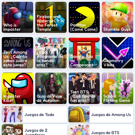
Fireboy and
Watergirl 1: In
Who is
the Forest
PacMan
Imposter
Temple
(Come Come)
Stumble Guys
Test BTS:
Test Among
¿Cuál
Us: ¿Cuánto
integrante de
Google: Isla
sabes sobre
la banda
de
Geometry
este juego?
eres?
Campeones
Vibes
Test BTS:
Imposter
Guía de Viaje
¿Qué tipo de
School
Killer
de Áuradon
fan eres?
Flirting Game
Juegos de Todo
Juegos de Among Us
Juegos de 2
Juegos de BTS
Jugadores