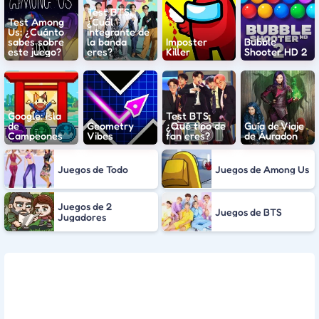
Test BTS:
Test Among
¿Cuál
Us: ¿Cuánto
integrante de
sabes sobre
la banda
Imposter
Bubble
este juego?
eres?
Killer
Shooter HD 2
Google: Isla
Test BTS:
de
Geometry
¿Qué tipo de
Guía de Viaje
Campeones
Vibes
fan eres?
de Áuradon
Juegos de Todo
Juegos de Among Us
Juegos de 2
Juegos de BTS
Jugadores