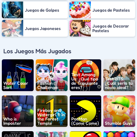
Juegos de Golpes
Juegos de Pasteles
Juegos de Decorar
Juegos Japoneses
Pasteles
Los Juegos Más Jugados
Test Among
Cat Girl
Us: ¿Qué tipo
Test BTS:
Water Color
Fashion
de Tripulante
¿Cuál sería tu
Sort
Challenge
eres?
novio ideal?
Fireboy and
Watergirl 1: In
Who is
the Forest
PacMan
Imposter
Temple
(Come Come)
Stumble Guys