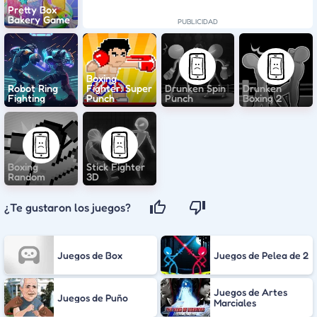
Pretty Box
Bakery Game
Boxing
Robot Ring
Fighter: Super
Drunken Spin
Drunken
Fighting
Punch
Punch
Boxing 2
Boxing
Stick Fighter
Random
3D
¿Te gustaron los juegos?
Juegos de Box
Juegos de Pelea de 2
Juegos de Artes
Juegos de Puño
Marciales