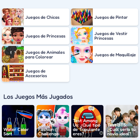
Juegos de Chicas
Juegos de Pintar
Juegos de Vestir
Juegos de Princesas
Princesas
Juegos de Animales
Juegos de Maquillaje
para Colorear
Juegos de
Accesorios
Los Juegos Más Jugados
Test Among
Cat Girl
Us: ¿Qué tipo
Test BTS:
Water Color
Fashion
de Tripulante
¿Cuál sería tu
Sort
Challenge
eres?
novio ideal?