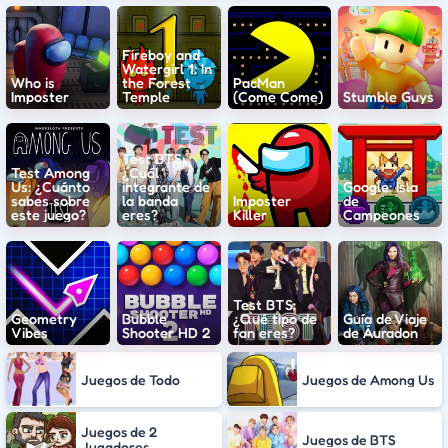
Fireboy and
Watergirl 1: In
Who is
the Forest
PacMan
Imposter
Temple
(Come Come)
Stumble Guys
Test BTS:
Test Among
¿Cuál
Us: ¿Cuánto
integrante de
Google: Isla
sabes sobre
la banda
Imposter
de
este juego?
eres?
Killer
Campeones
Test BTS:
Geometry
Bubble
¿Qué tipo de
Guía de Viaje
Vibes
Shooter HD 2
fan eres?
de Áuradon
Juegos de Todo
Juegos de Among Us
Juegos de 2
Juegos de BTS
Jugadores