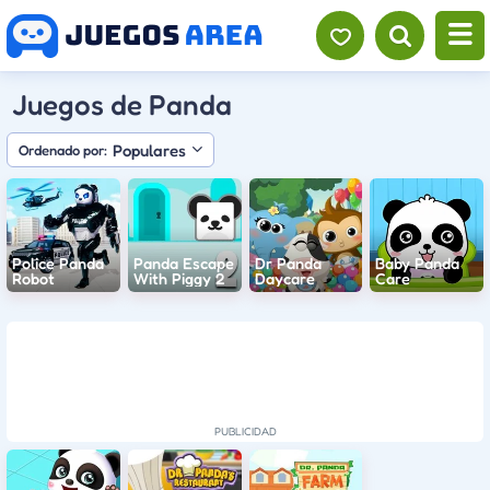
Juegos de Panda
Populares
Ordenado por:
Police Panda
Panda Escape
Dr Panda
Baby Panda
Robot
With Piggy 2
Daycare
Care