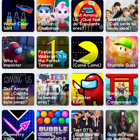
Test Among
Cat Girl
Us: ¿Qué tipo
Test BTS:
Water Color
Fashion
de Tripulante
¿Cuál sería tu
Sort
Challenge
eres?
novio ideal?
Fireboy and
Watergirl 1: In
Who is
the Forest
PacMan
Imposter
Temple
(Come Come)
Stumble Guys
Test BTS:
Test Among
¿Cuál
Us: ¿Cuánto
integrante de
Google: Isla
sabes sobre
la banda
Imposter
de
este juego?
eres?
Killer
Campeones
Test BTS:
Geometry
Bubble
¿Qué tipo de
Guía de Viaje
Vibes
Shooter HD 2
fan eres?
de Áuradon