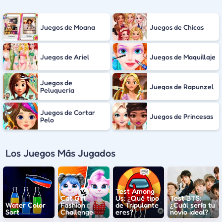
Juegos de Moana
Juegos de Chicas
Juegos de Ariel
Juegos de Maquillaje
Juegos de
Juegos de Rapunzel
Peluqueria
Juegos de Cortar
Juegos de Princesas
Pelo
Los Juegos Más Jugados
Test Among
Cat Girl
Us: ¿Qué tipo
Test BTS:
Water Color
Fashion
de Tripulante
¿Cuál sería tu
Sort
Challenge
eres?
novio ideal?