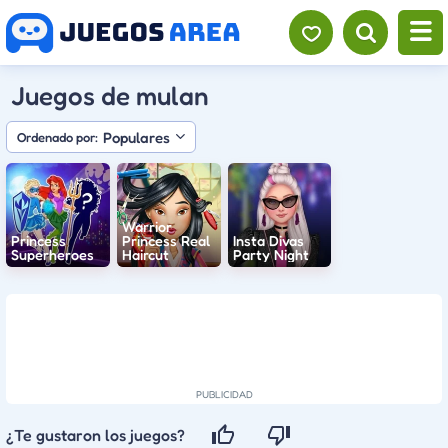
Juegos de mulan
Populares
Ordenado por:
Warrior
Princess
Princess Real
Insta Divas
Superheroes
Haircut
Party Night
¿Te gustaron los juegos?