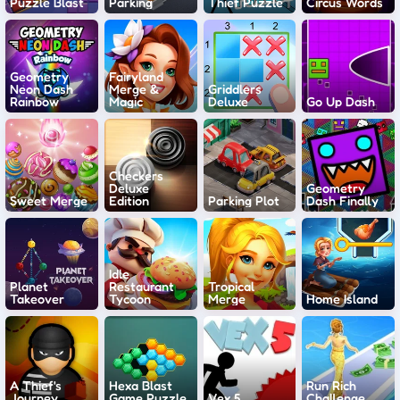
Puzzle Blast
Parking
Thief Puzzle
Circus Words
Geometry
Fairyland
Neon Dash
Merge &
Griddlers
Rainbow
Magic
Deluxe
Go Up Dash
Checkers
Deluxe
Geometry
Sweet Merge
Edition
Parking Plot
Dash Finally
Idle
Planet
Restaurant
Tropical
Takeover
Tycoon
Merge
Home Island
A Thief's
Hexa Blast
Run Rich
Journey
Game Puzzle
Vex 5
Challenge