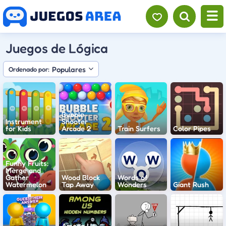
Juegos de Lógica
Populares
Ordenado por:
Bubble
Instrument
Shooter
for Kids
Arcade 2
Train Surfers
Color Pipes
Funny Fruits:
Merge and
Gather
Wood Block
Words of
Watermelon
Tap Away
Wonders
Giant Rush
Among Us