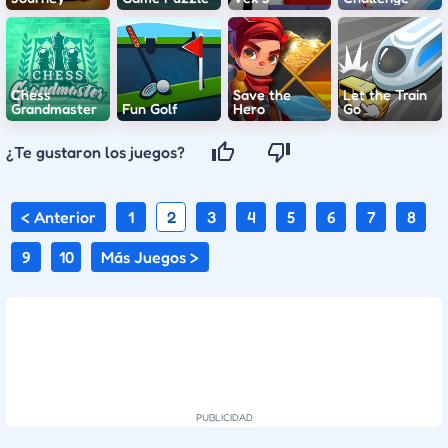
Chess
Save the
Let the Train
Grandmaster
Fun Golf
Hero
Go
¿Te gustaron los juegos?
< Anterior
1
2
3
4
5
6
7
8
9
10
Más Juegos >