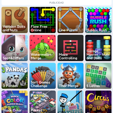
Wooden Bolts
Flow Free
and Nuts
Online
Line Puzzle
Bubble Rush
Garage
Watermelon
Maze
Master - Nuts
Spot&Differs
Merge
Controlling
and Bolts
Sort Games
3 Pandas
Challenge
Thor Merge
5 Letras
Block Color
Pocket