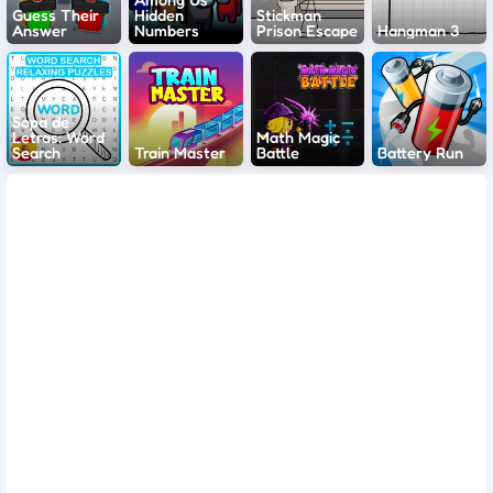
Guess Their
Hidden
Stickman
Answer
Numbers
Prison Escape
Hangman 3
Sopa de
Letras: Word
Math Magic
Search
Train Master
Battle
Battery Run