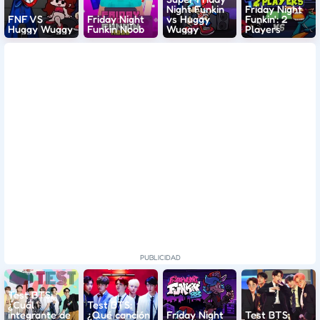
Night Funkin
Friday Night
FNF VS
Friday Night
vs Huggy
Funkin': 2
Huggy Wuggy
Funkin Noob
Wuggy
Players
Test BTS:
¿Cuál
Test BTS:
integrante de
¿Qué canción
Friday Night
Test BTS: