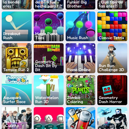
la banda
de BTS fue
Funkin' Big
¿Qué tipo de
eres?
hecha para ti?
Brother
fan eres?
Breakout
Magic Piano
Rush
Tiles
Music Rush
Classic Tetrix
Geometry
Dash Bit By
Run Run
Temple Run 2
Bit
Piano Online
Challenge 3D
Aquapark
Watermelon
Zombie
Geometry
Surfer Race
Run 3D
Coloring
Dash Horror
Test BTS:
¿Cuánto