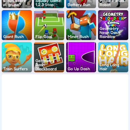
sabes sobre
Squidly Game:
Police Panda
el grupo?
1,2,3 Stop
Battery Run
Robot
Geometry
Neon Dash
Giant Rush
Flip Goal
Miner Rush
Rainbow
Geometry
Dash
Long Long
Train Surfers
Blackboard
Go Up Dash
Hair