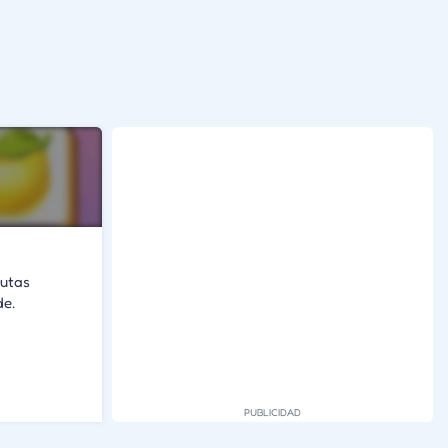
rutas
de.