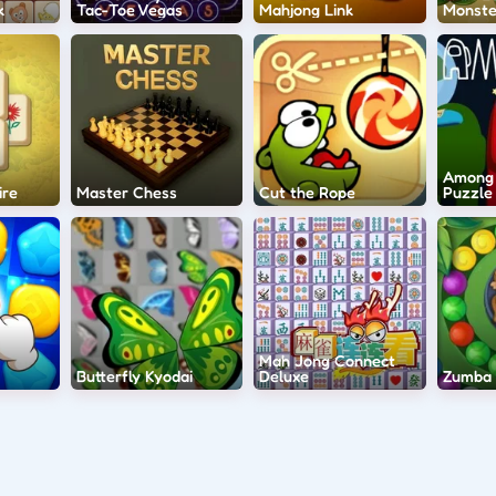
k
Tac-Toe Vegas
Mahjong Link
Monste
Among 
ire
Master Chess
Cut the Rope
Puzzle
Mah Jong Connect
Butterfly Kyodai
Deluxe
Zumba 