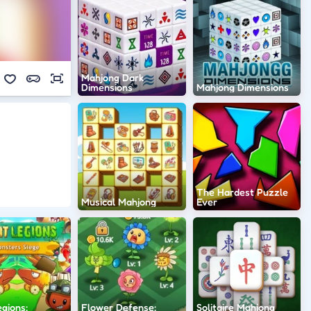
Mahjong Dark
Dimensions
Mahjong Dimensions
The Hardest Puzzle
Musical Mahjong
Ever
egions:
Flower Defense:
Solitaire Mahjong