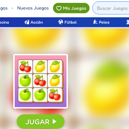
egos
•
Nuevos Juegos
Mis Juegos
ocina
Acción
Fútbol
Pelea
JUGAR