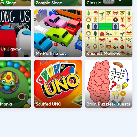
rs Siege
Zombie Siege
Classic
Us Jigsaw
My Parking Lot
Krismas Mahjong
Mania
Scuffed UNO
Brain Puzzles-Quests