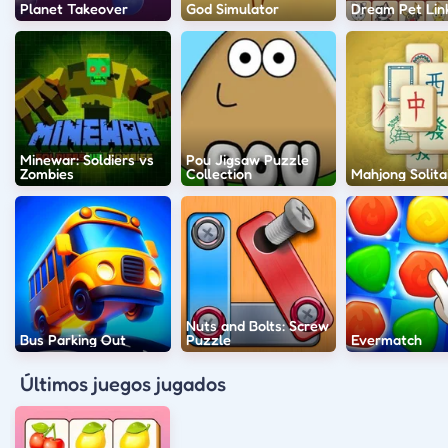
Planet Takeover
God Simulator
Dream Pet Lin
Minewar: Soldiers vs
Pou Jigsaw Puzzle
Zombies
Collection
Mahjong Solita
Nuts and Bolts: Screw
Bus Parking Out
Puzzle
Evermatch
Últimos juegos jugados