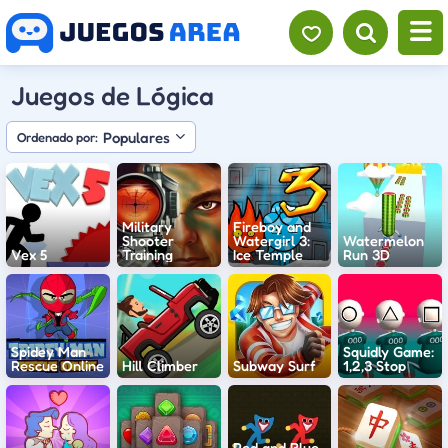
Juegos de Lógica
Populares
Ordenado por:
Military
Fireboy and
Shooter
Watergirl 3:
Watermelon
Vex 5
Training
Ice Temple
Run 3D
Spidey Man
Squidly Game:
Rescue Online
Hill Climber
Subway Surf
1,2,3 Stop
Red and Blue