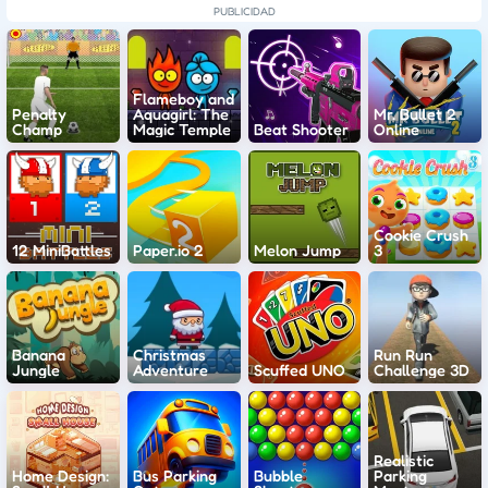
Flameboy and
Penalty
Aquagirl: The
Mr. Bullet 2
Champ
Magic Temple
Beat Shooter
Online
Cookie Crush
12 MiniBattles
Paper.io 2
Melon Jump
3
Banana
Christmas
Run Run
Jungle
Adventure
Scuffed UNO
Challenge 3D
Realistic
Home Design:
Bus Parking
Bubble
Parking