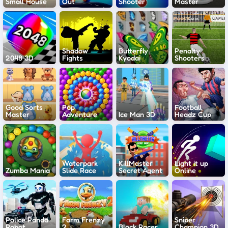
Small House
Out
Shooter
Master
Shadow
Butterfly
Penalty
2048 3D
Fights
Kyodai
Shooters
Good Sorts
Pop
Football
Master
Adventure
Ice Man 3D
Headz Cup
Waterpark
KillMaster
Light it up
Zumba Mania
Slide Race
Secret Agent
Online
Police Panda
Farm Frenzy
Sniper
Robot
2
Block Racer
Champion 3D