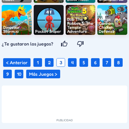
Bob The
Merge
Robber 5: The
Cannon:
Dinosaur
Temple
Chicken
Storm.io
Pocket Sniper
Adventure
Defense
¿Te gustaron los juegos?
< Anterior
1
2
3
4
5
6
7
8
9
10
Más Juegos >