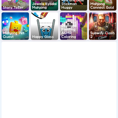
Jewels Kyodai
Stickman
Mahjong
Story Teller
Mahjong
Huggy
Connect Gold
Diamond
Painting
Mahjong Pet
ASMR
Subway Clash
Quest
Happy Glass
Coloring
2