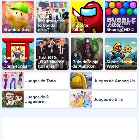
Test BTS:
¿Cuál
integrante de
la banda
Imposter
Bubble
Stumble Guys
eres?
Killer
Shooter HD 2
Google: Isla
Test BTS:
de
¿Qué tipo de
Guía de Viaje
Super Maksim
Campeones
fan eres?
de Áuradon
World
Juegos de Todo
Juegos de Among Us
Juegos de 2
Juegos de BTS
Jugadores