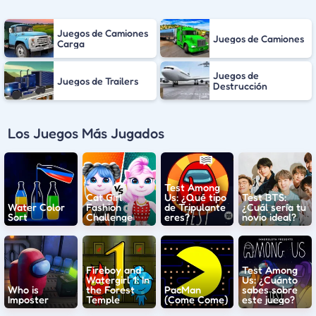
Juegos de Camiones
Juegos de Camiones
Carga
Juegos de
Juegos de Trailers
Destrucción
Los Juegos Más Jugados
Test Among
Cat Girl
Us: ¿Qué tipo
Test BTS:
Water Color
Fashion
de Tripulante
¿Cuál sería tu
Sort
Challenge
eres?
novio ideal?
Fireboy and
Test Among
Watergirl 1: In
Us: ¿Cuánto
Who is
the Forest
PacMan
sabes sobre
Imposter
Temple
(Come Come)
este juego?