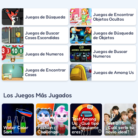
Juegos de Encontrar
Juegos de Búsqueda
Objetos Ocultos
Juegos de Buscar
Juegos de Búsqueda
Cosas Escondidas
de Objetos
Juegos de Buscar
Juegos de Numeros
Numeros
Juegos de Encontrar
Juegos de Among Us
Cosas
Los Juegos Más Jugados
Test Among
Cat Girl
Us: ¿Qué tipo
Test BTS:
Water Color
Fashion
de Tripulante
¿Cuál sería tu
Sort
Challenge
eres?
novio ideal?