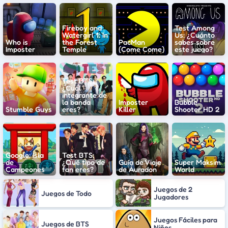
Fireboy and
Test Among
Watergirl 1: In
Us: ¿Cuánto
Who is
the Forest
PacMan
sabes sobre
Imposter
Temple
(Come Come)
este juego?
Test BTS:
¿Cuál
integrante de
la banda
Imposter
Bubble
Stumble Guys
eres?
Killer
Shooter HD 2
Google: Isla
Test BTS:
de
¿Qué tipo de
Guía de Viaje
Super Maksim
Campeones
fan eres?
de Áuradon
World
Juegos de 2
Juegos de Todo
Jugadores
Juegos Fáciles para
Juegos de BTS
Niños