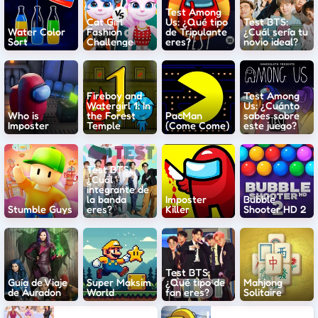
Test Among
Cat Girl
Us: ¿Qué tipo
Test BTS:
Water Color
Fashion
de Tripulante
¿Cuál sería tu
Sort
Challenge
eres?
novio ideal?
Fireboy and
Test Among
Watergirl 1: In
Us: ¿Cuánto
Who is
the Forest
PacMan
sabes sobre
Imposter
Temple
(Come Come)
este juego?
Test BTS:
¿Cuál
integrante de
la banda
Imposter
Bubble
Stumble Guys
eres?
Killer
Shooter HD 2
Test BTS:
Guía de Viaje
Super Maksim
¿Qué tipo de
Mahjong
de Áuradon
World
fan eres?
Solitaire