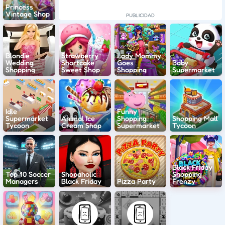
Princess
Vintage Shop
Blondie
Strawberry
Lady Mommy
Wedding
Shortcake
Goes
Baby
Shopping
Sweet Shop
Shopping
Supermarket
Idle
Funny
Supermarket
Animal Ice
Shopping
Shopping Mall
Tycoon
Cream Shop
Supermarket
Tycoon
Black Friday
Top 10 Soccer
Shopaholic
Shopping
Managers
Black Friday
Pizza Party
Frenzy