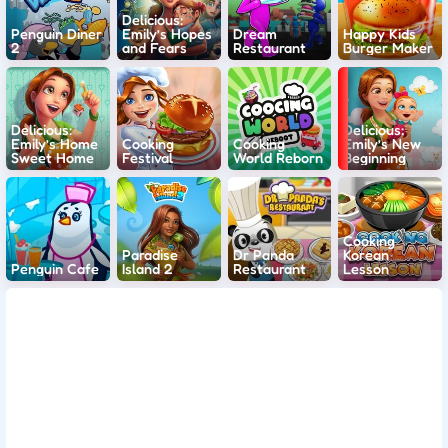
Delicious:
Penguin Diner
Emily’s Hopes
Dream
Happy Kids
2
and Fears
Restaurant
Burger Maker
Delicious:
Delicious:
Emily’s Home
Cooking
Cooking
Emily’s New
Sweet Home
Festival
World Reborn
Beginning
Cooking
Paradise
Dr Panda
Korean
Penguin Cafe
Island 2
Restaurant
Lesson