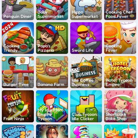
Baby
Hippo
Cooking Chef
Penguin Diner
Supermarket
Supermarket
Food Fever
Cooking
Papa's
Cooking
Trendy
Pizzeria
Sword Life
Fever
Idle Coffee
Hotel Tycoon
Burger Time
Banana Farm
Business
Empire
My Idle Mart
Strawberry
Empire
Club Tycoon:
Shortcake
Fruit Ninja
Tycoon
Idle Clicker
Bake Shop