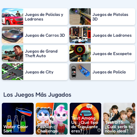
Juegos de Policías y
Juegos de Pistolas
Ladrones
3D
Juegos de Carros 3D
Juegos de Ladrones
Juegos de Grand
Juegos de Escopeta
Theft Auto
Juegos de City
Juegos de Policía
Los Juegos Más Jugados
Test Among
Cat Girl
Us: ¿Qué tipo
Test BTS:
Water Color
Fashion
de Tripulante
¿Cuál sería tu
Sort
Challenge
eres?
novio ideal?