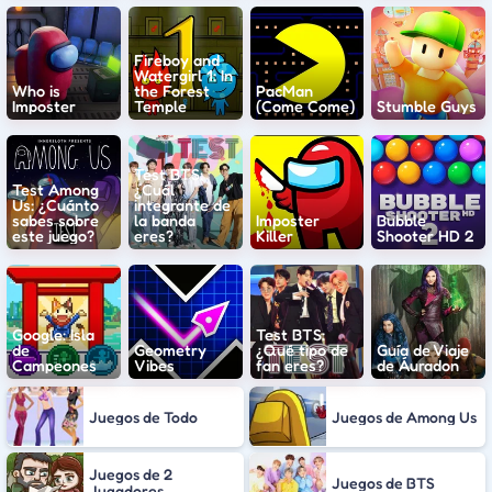
Fireboy and
Watergirl 1: In
Who is
the Forest
PacMan
Imposter
Temple
(Come Come)
Stumble Guys
Test BTS:
Test Among
¿Cuál
Us: ¿Cuánto
integrante de
sabes sobre
la banda
Imposter
Bubble
este juego?
eres?
Killer
Shooter HD 2
Google: Isla
Test BTS:
de
Geometry
¿Qué tipo de
Guía de Viaje
Campeones
Vibes
fan eres?
de Áuradon
Juegos de Todo
Juegos de Among Us
Juegos de 2
Juegos de BTS
Jugadores