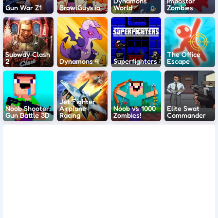
Dynamons
Impostor
Gun War Z1
BrawlGuys.io
World
Zombies
Subway Clash
The Office
2
Dynamons 4
Superfighters
Escape
Jet Fighter
Noob Shooter:
Airplane
Noob vs 1000
Elite Swat
Gun Battle 3D
Racing
Zombies!
Commander