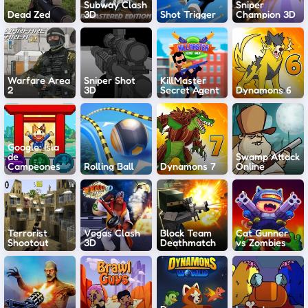
Subway Clash
Sniper
Dead Zed
3D
Shot Trigger
Champion 3D
Warfare Area
Sniper Shot
KillMaster
2
3D
Secret Agent
Dynamons 6
Google: Isla
de
Swamp Attack
Campeones
Rolling Ball
Dynamons 7
Online
Terrorist
Vegas Clash
Block Team
Cat Gunner
Shootout
3D
Deathmatch
vs Zombies