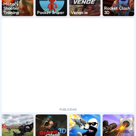
Military
Shooter
Rocket Clash
Training
Pocket Sniper
Venge.io
3D