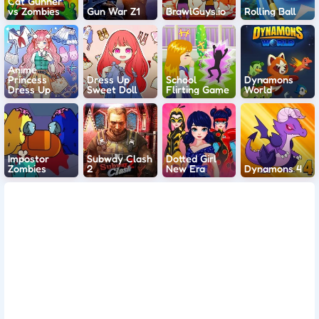
Cat Gunner
vs Zombies
Gun War Z1
BrawlGuys.io
Rolling Ball
Anime
Princess
Dress Up
School
Dynamons
Dress Up
Sweet Doll
Flirting Game
World
Impostor
Subway Clash
Dotted Girl
Zombies
2
New Era
Dynamons 4