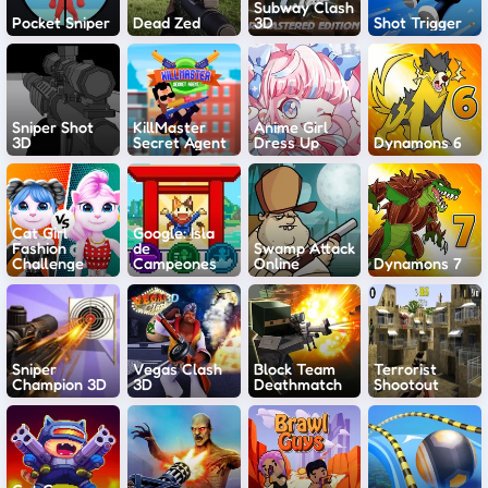
Subway Clash
Pocket Sniper
Dead Zed
3D
Shot Trigger
Sniper Shot
KillMaster
Anime Girl
3D
Secret Agent
Dress Up
Dynamons 6
Cat Girl
Google: Isla
Fashion
de
Swamp Attack
Challenge
Campeones
Online
Dynamons 7
Sniper
Vegas Clash
Block Team
Terrorist
Champion 3D
3D
Deathmatch
Shootout