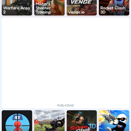
Military
Warfare Area
Shooter
Rocket Clash
2
Training
Venge.io
3D