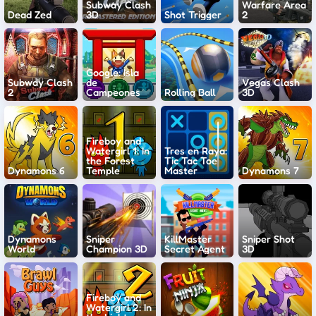
Subway Clash
Warfare Area
Dead Zed
3D
Shot Trigger
2
Google: Isla
Subway Clash
de
Vegas Clash
2
Campeones
Rolling Ball
3D
Fireboy and
Watergirl 1: In
Tres en Raya:
the Forest
Tic Tac Toe
Dynamons 6
Temple
Master
Dynamons 7
Dynamons
Sniper
KillMaster
Sniper Shot
World
Champion 3D
Secret Agent
3D
Fireboy and
Watergirl 2: In