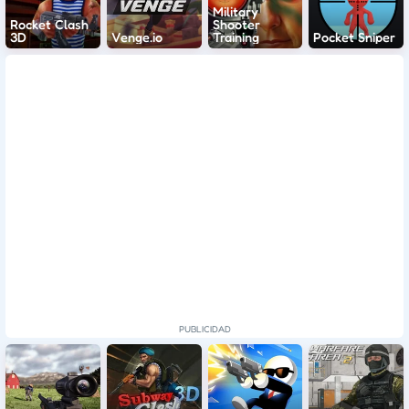
Military
Rocket Clash
Shooter
3D
Venge.io
Training
Pocket Sniper