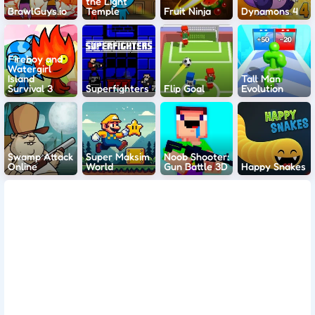
the Light
BrawlGuys.io
Temple
Fruit Ninja
Dynamons 4
Fireboy and
Watergirl
Island
Tall Man
Survival 3
Superfighters
Flip Goal
Evolution
Swamp Attack
Super Maksim
Noob Shooter:
Online
World
Gun Battle 3D
Happy Snakes