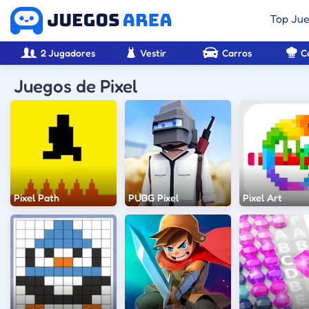
Top Ju
2 Jugadores
Vestir
Carros
C
Juegos de Pixel
Pixel Path
PUBG Pixel
Pixel Art