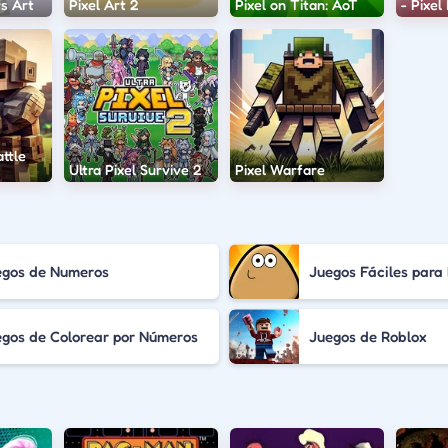
s Art
Pixel Art 2
Pixel on Titan: AoT
- Pixe
attle
Ultra Pixel Survive 2
Pixel Warfare
egos de Numeros
Juegos Fáciles para
gos de Colorear por Números
Juegos de Roblox