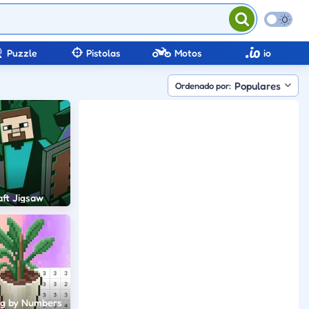
Puzzle
Pistolas
Motos
io
Populares
Ordenado por:
aft Jigsaw
ng by Numbers