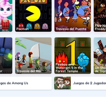
on
Five Ni
Pacman
Travesia del Puente
Freddy'
Fireboy and
Watergirl 1: In the
Un Sho
er
Travesía del Río
Forest Temple
de Gig
egos de Among Us
Juegos de 2 Jugado