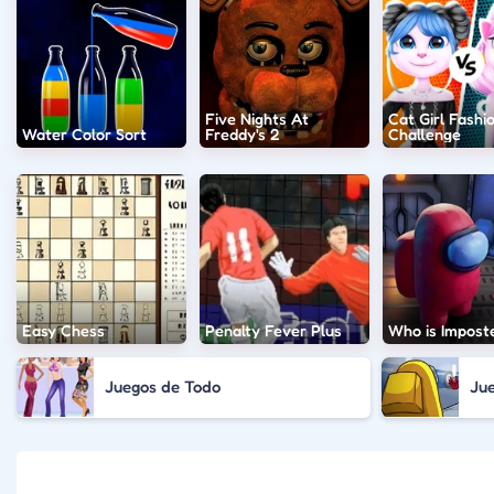
Five Nights At
Cat Girl Fashi
Water Color Sort
Freddy's 2
Challenge
Easy Chess
Penalty Fever Plus
Who is Impost
Juegos de Todo
Ju