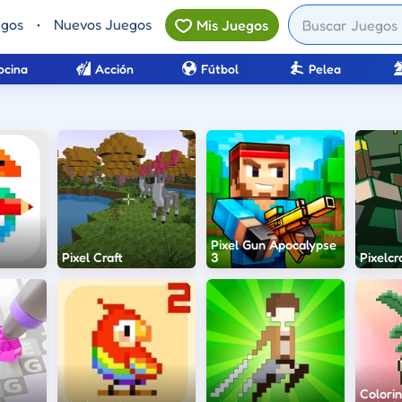
egos
•
Nuevos Juegos
Mis Juegos
ocina
Acción
Fútbol
Pelea
Pixel Gun Apocalypse
Pixel Craft
3
Pixelcr
Colori