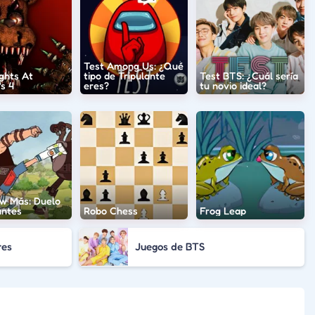
Test Among Us: ¿Qué
ghts At
tipo de Tripulante
Test BTS: ¿Cuál sería
s 4
eres?
tu novio ideal?
w Más: Duelo
antes
Robo Chess
Frog Leap
res
Juegos de BTS