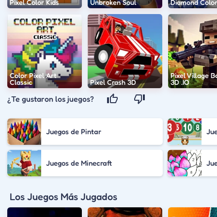
Pixel Color Kids
Unbroken Soul
Diamond Color
Color Pixel Art
Pixel Village B
Classic
Pixel Crash 3D
3D .IO
¿Te gustaron los juegos?
Juegos de Pintar
Ju
Juegos de Minecraft
Jue
Los Juegos Más Jugados