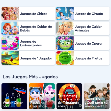
Juegos de Chicas
Juegos de Cirugía
Juegos de Cuidar de
Juegos de Cuidar
Bebés
Animales
Juegos de
Juegos de Operar
Embarazadas
Juegos de 1 Jugador
Juegos de Frutas
Los Juegos Más Jugados
Test Among
Cat Girl
Us: ¿Qué tipo
Test BTS:
Water Color
Fashion
de Tripulante
¿Cuál sería tu
Sort
Challenge
eres?
novio ideal?