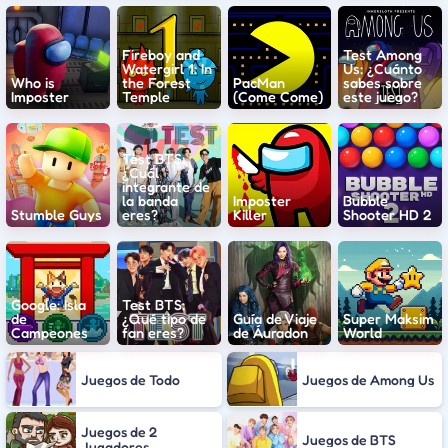
Fireboy and
Test Among
Watergirl 1: In
Us: ¿Cuánto
Who is
the Forest
PacMan
sabes sobre
Imposter
Temple
(Come Come)
este juego?
Test BTS:
¿Cuál
integrante de
la banda
Imposter
Bubble
Stumble Guys
eres?
Killer
Shooter HD 2
Google: Isla
Test BTS:
de
¿Qué tipo de
Guía de Viaje
Super Maksim
Campeones
fan eres?
de Áuradon
World
Juegos de Todo
Juegos de Among Us
Juegos de 2
Juegos de BTS
Jugadores