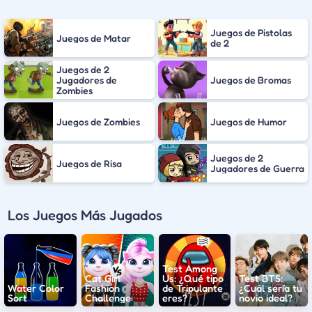
Juegos de Pistolas
Juegos de Matar
de 2
Juegos de 2
Jugadores de
Juegos de Bromas
Zombies
Juegos de Zombies
Juegos de Humor
Juegos de 2
Juegos de Risa
Jugadores de Guerra
Los Juegos Más Jugados
Test Among
Cat Girl
Us: ¿Qué tipo
Test BTS:
Water Color
Fashion
de Tripulante
¿Cuál sería tu
Sort
Challenge
eres?
novio ideal?