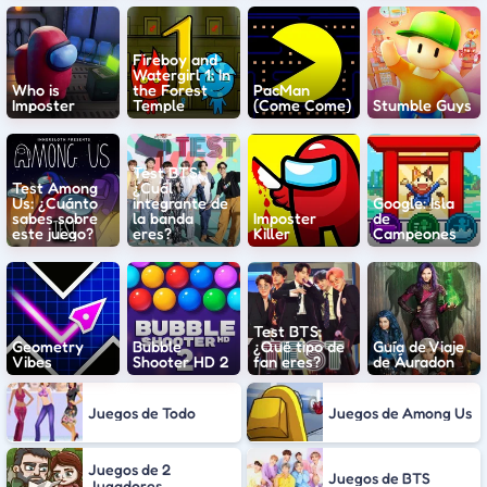
Fireboy and
Watergirl 1: In
Who is
the Forest
PacMan
Imposter
Temple
(Come Come)
Stumble Guys
Test BTS:
Test Among
¿Cuál
Us: ¿Cuánto
integrante de
Google: Isla
sabes sobre
la banda
Imposter
de
este juego?
eres?
Killer
Campeones
Test BTS:
Geometry
Bubble
¿Qué tipo de
Guía de Viaje
Vibes
Shooter HD 2
fan eres?
de Áuradon
Juegos de Todo
Juegos de Among Us
Juegos de 2
Juegos de BTS
Jugadores