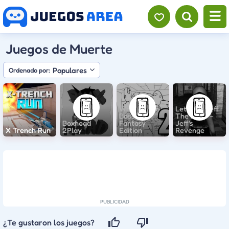
Juegos de Muerte
Populares
Ordenado por:
Whack Your
Let's Kill Jeff
Boss 2:
The Killer -
Boxhead
Fantasy
Jeff's
X Trench Run
2Play
Edition
Revenge
¿Te gustaron los juegos?