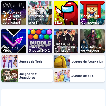
Test BTS:
Test Among
¿Cuál
Us: ¿Cuánto
integrante de
Google: Isla
sabes sobre
la banda
Imposter
de
este juego?
eres?
Killer
Campeones
Test BTS:
Geometry
Bubble
¿Qué tipo de
Guía de Viaje
Vibes
Shooter HD 2
fan eres?
de Áuradon
Juegos de Todo
Juegos de Among Us
Juegos de 2
Juegos de BTS
Jugadores