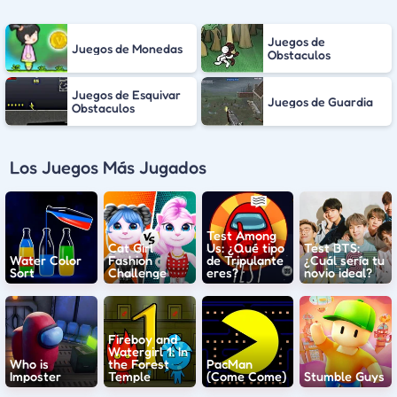
Juegos de
Juegos de Monedas
Obstaculos
Juegos de Esquivar
Juegos de Guardia
Obstaculos
Los Juegos Más Jugados
Test Among
Cat Girl
Us: ¿Qué tipo
Test BTS:
Water Color
Fashion
de Tripulante
¿Cuál sería tu
Sort
Challenge
eres?
novio ideal?
Fireboy and
Watergirl 1: In
Who is
the Forest
PacMan
Imposter
Temple
(Come Come)
Stumble Guys