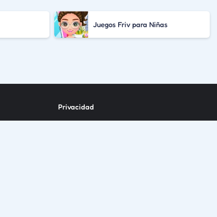
Juegos Friv para Niñas
Privacidad
Contato
RSS
Anuncie
Espanõl