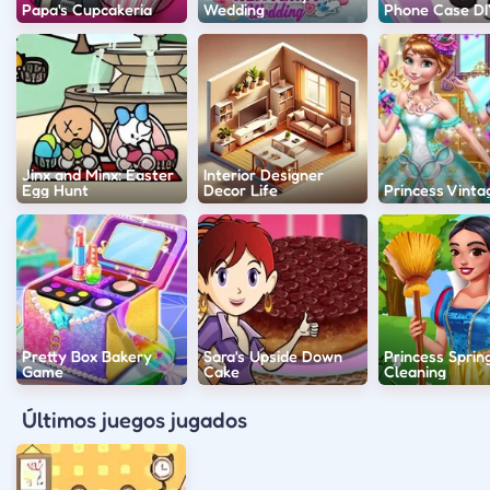
Papa's Cupcakeria
Wedding
Phone Case DI
Jinx and Minx: Easter
Interior Designer
Egg Hunt
Decor Life
Princess Vinta
Pretty Box Bakery
Sara's Upside Down
Princess Sprin
Game
Cake
Cleaning
Últimos juegos jugados