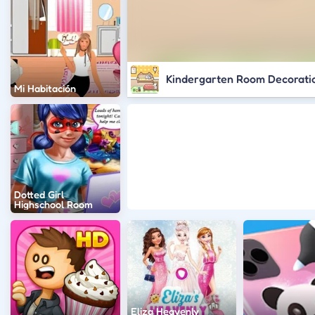
Kindergarten Room Decorati
Mi Habitación
Dotted Girl
Highschool Room
Eliza Heavenly