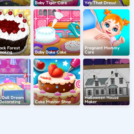
Baby Tiger Care
Yes That Dress!
ack Forest
Pregnant Mommy
ooking
Baby Bake Cake
Care
n Doll Dream
Halloween House
Decorating
Cake Master Shop
Maker