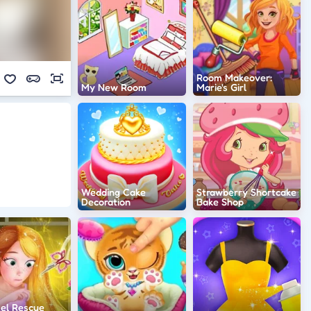
Room Makeover:
My New Room
Marie's Girl
Wedding Cake
Strawberry Shortcake
Decoration
Bake Shop
el Rescue