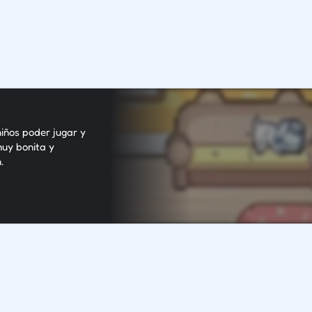
niños poder jugar y
uy bonita y
.