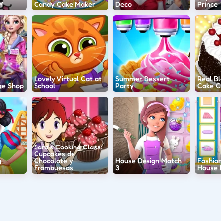
Y
Candy Cake Maker
Deco
Prince
Lovely Virtual Cat at
Summer Dessert
Real Bl
ge Shop
School
Party
Cake C
Sara’s Cooking Class:
Cupcakes de
g
Chocolate y
House Design Match
Fashio
Frambuesas
3
House 