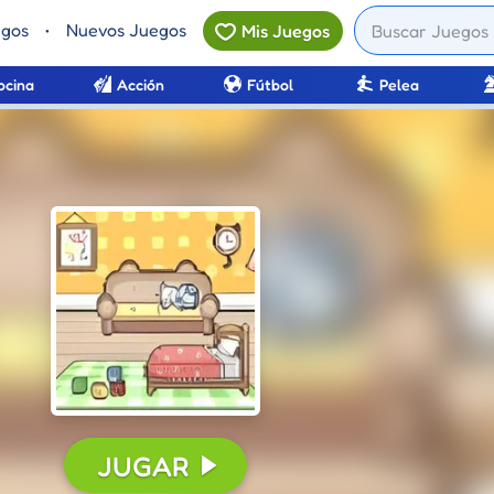
egos
•
Nuevos Juegos
Mis Juegos
ocina
Acción
Fútbol
Pelea
CONTINUAR
JUGAR