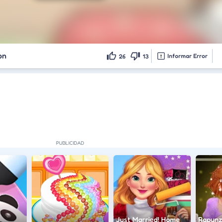
on
Informar Error
26
13
Just Married! Home
Rapunz