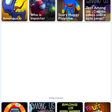
Test Among
Us: ¿Cuánto
Who is
Scary Huggy
sabes sobre
Amongus.io
Imposter
Playtime
este juego?