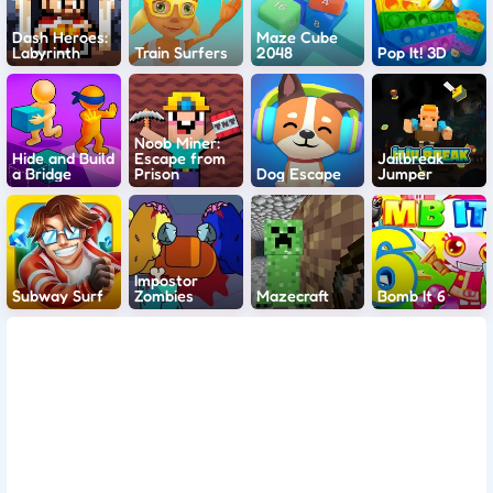
Dash Heroes:
Maze Cube
Labyrinth
Train Surfers
2048
Pop It! 3D
Noob Miner:
Hide and Build
Escape from
Jailbreak
a Bridge
Prison
Dog Escape
Jumper
Impostor
Subway Surf
Zombies
Mazecraft
Bomb It 6