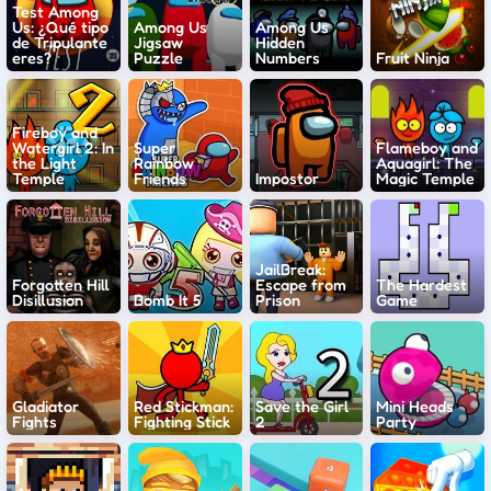
Test Among
Us: ¿Qué tipo
Among Us
Among Us
de Tripulante
Jigsaw
Hidden
eres?
Puzzle
Numbers
Fruit Ninja
Fireboy and
Watergirl 2: In
Super
Flameboy and
the Light
Rainbow
Aquagirl: The
Temple
Friends
Impostor
Magic Temple
JailBreak:
Forgotten Hill
Escape from
The Hardest
Disillusion
Bomb It 5
Prison
Game
Gladiator
Red Stickman:
Save the Girl
Mini Heads
Fights
Fighting Stick
2
Party