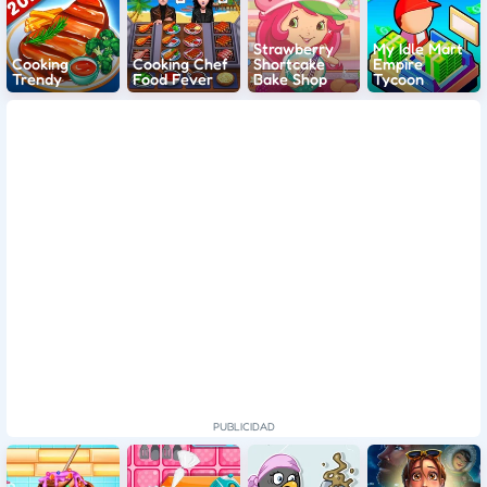
Strawberry
My Idle Mart
Cooking
Cooking Chef
Shortcake
Empire
Trendy
Food Fever
Bake Shop
Tycoon