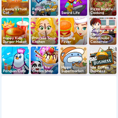
Lovely Virtual
Penguin Diner
Pizza Realife
Cat
2
Sword Life
Cooking
Sara's
Cooking
Class:
Happy Kids
Princess Soup
Cooking
Ratatouille
Burger Maker
Kitchen
Fever
Casserole
Animal Ice
Hippo
Idle Coffee
Penguin Cafe
Cream Shop
Supermarket
Business