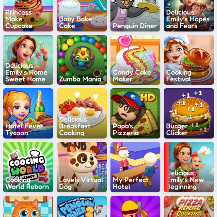
Princess
Delicious:
Make
Baby Bake
Emily’s Hopes
Cupcake
Cake
Penguin Diner
and Fears
Delicious:
Emily’s Home
Candy Cake
Cooking
Sweet Home
Zumba Mania
Maker
Festival
Delicious
Hotel Fever
Breakfast
Papa's
Burger
Tycoon
Cooking
Pizzeria
Clicker
Delicious:
Cooking
Lovely Virtual
My Perfect
Emily’s New
World Reborn
Dog
Hotel
Beginning