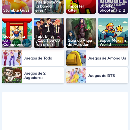
integrante de
la banda
Imposter
Bubble
Stumble Guys
eres?
Killer
Shooter HD 2
Google: Isla
Test BTS:
de
¿Qué tipo de
Guía de Viaje
Super Maksim
Campeones
fan eres?
de Áuradon
World
Juegos de Todo
Juegos de Among Us
Juegos de 2
Juegos de BTS
Jugadores