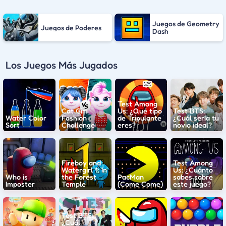
Juegos de Geometry
Juegos de Poderes
Dash
Los Juegos Más Jugados
Test Among
Cat Girl
Us: ¿Qué tipo
Test BTS:
Water Color
Fashion
de Tripulante
¿Cuál sería tu
Sort
Challenge
eres?
novio ideal?
Fireboy and
Test Among
Watergirl 1: In
Us: ¿Cuánto
Who is
the Forest
PacMan
sabes sobre
Imposter
Temple
(Come Come)
este juego?
Test BTS:
¿Cuál