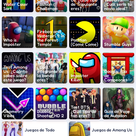
Water Color
Fashion
de Tripulante
¿Cuál sería tu
Sort
Challenge
eres?
novio ideal?
Fireboy and
Watergirl 1: In
Who is
the Forest
PacMan
Imposter
Temple
(Come Come)
Stumble Guys
Test BTS:
Test Among
¿Cuál
Us: ¿Cuánto
integrante de
Google: Isla
sabes sobre
la banda
Imposter
de
este juego?
eres?
Killer
Campeones
Test BTS:
Geometry
Bubble
¿Qué tipo de
Guía de Viaje
Vibes
Shooter HD 2
fan eres?
de Áuradon
Juegos de Todo
Juegos de Among Us