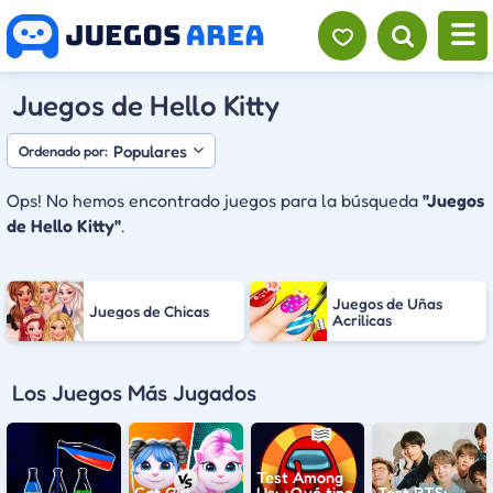
Juegos de Hello Kitty
Populares
Ordenado por:
Ops! No hemos encontrado juegos para la búsqueda
"Juegos
de Hello Kitty"
.
Juegos de Uñas
Juegos de Chicas
Acrilicas
Los Juegos Más Jugados
Test Among
Cat Girl
Us: ¿Qué tipo
Test BTS: