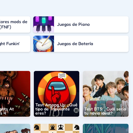
jores mods de
Juegos de Piano
 (FNF)
ht Funkin'
Juegos de Batería
Test Among Us: ¿Qué
ghts At
tipo de Tripulante
Test BTS: ¿Cuál sería
s 4
eres?
tu novio ideal?