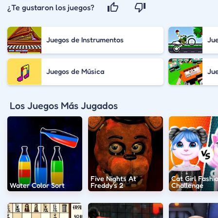
¿Te gustaron los juegos?
Juegos de Instrumentos
Jue
Juegos de Música
Jue
Los Juegos Más Jugados
Five Nights At
Cat Girl Fashi
Water Color Sort
Freddy's 2
Challenge