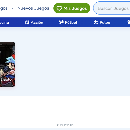
egos
•
Nuevos Juegos
Mis Juegos
ocina
Acción
Fútbol
Pelea
t Solo