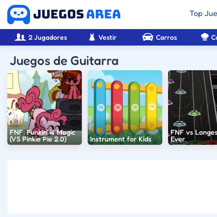
Top Ju
2 Jugadores
Vestir
Carros
C
Juegos de Guitarra
FNF: Funkin' is Magic
FNF vs Longes
(VS Pinkie Pie 2.0)
Instrument for Kids
Ever