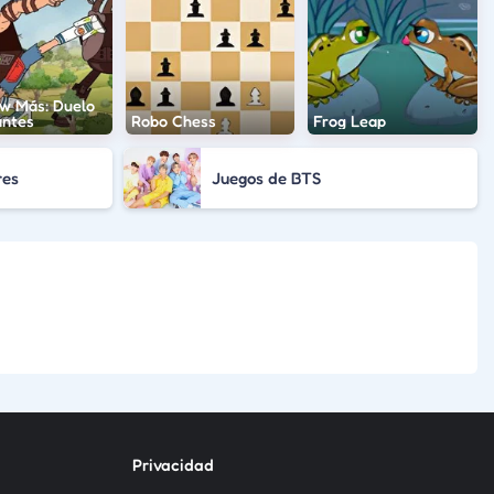
w Más: Duelo
antes
Robo Chess
Frog Leap
res
Juegos de BTS
Privacidad