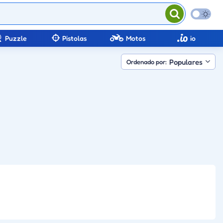
Puzzle
Pistolas
Motos
io
Populares
Ordenado por: