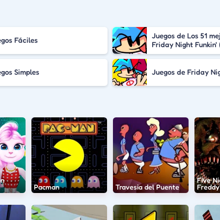
Juegos de Los 51 me
gos Fáciles
Friday Night Funkin'
gos Simples
Juegos de Friday Nig
on
Five Ni
Pacman
Travesia del Puente
Freddy'