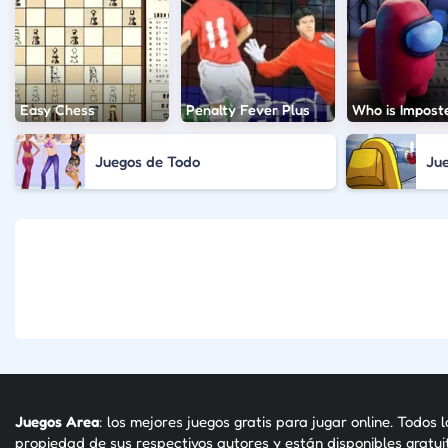
Easy Chess
Penalty Fever Plus
Who is Impost
Juegos de Todo
Ju
Juegos Area
: los mejores juegos gratis para jugar online. Todos 
propiedad de sus respectivos autores y están disponibles gratu