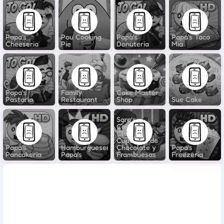
Papa's
Pou Cooking
Papa's
Papa's Taco
Cheeseria
Pie
Donuteria
Mia
Papa's
Family
Cake Master
Pastaria
Restaurant
Shop
Sue Cake
Sara’s
Cooking
Class:
Cupcakes de
Papa's
Hamburguesería
Chocolate y
Papa's
Pancakeria
Papa's
Frambuesas
Freezeria