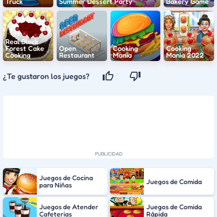
Truck
Summer Dessert Party
Bakery Game
Real Black
Forest Cake
Open
Cooking
Cooking
Cooking
Restaurant
Mania
Mania 2022
¿Te gustaron los juegos?
Juegos de Cocina
Juegos de Comida
para Niñas
Juegos de Atender
Juegos de Comida
Cafeterias
Rápida