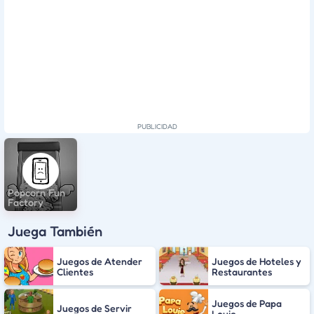
Popcorn Fun
Factory
Juega También
Juegos de Atender
Juegos de Hoteles y
Clientes
Restaurantes
Juegos de Papa
Juegos de Servir
Louie