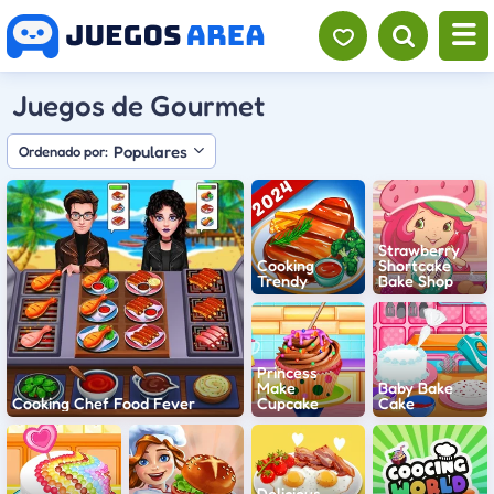
Juegos de Gourmet
Populares
Ordenado por:
Strawberry
Cooking
Shortcake
Trendy
Bake Shop
Princess
Make
Baby Bake
Cooking Chef Food Fever
Cupcake
Cake
Delicious