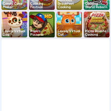
Candy Cake
Cooking
Breakfast
Cooking
Maker
Festival
Cooking
World Reborn
Lovely Virtual
Papa's
Lovely Virtual
Pizza Realife
Dog
Pizzeria
Cat
Cooking