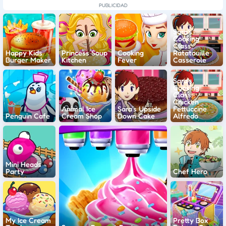
Sara's
Cooking
Class:
Happy Kids
Princess Soup
Cooking
Ratatouille
Burger Maker
Kitchen
Fever
Casserole
Sara's
Cooking
Class:
Chicken
Animal Ice
Sara's Upside
Fettuccine
Penguin Cafe
Cream Shop
Down Cake
Alfredo
Mini Heads
Party
Chef Hero
My Ice Cream
Pretty Box