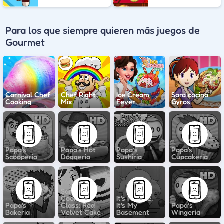
Para los que siempre quieren más juegos de
Gourmet
Carnival Chef
Chef Right
Ice Cream
Sara cocina
Cooking
Mix
Fever
Gyros
Papa's
Papa's Hot
Papa’s
Papa's
Scooperia
Doggeria
Sushiria
Cupcakeria
Sara's
Cooking
It's Not Me,
Papa's
Class: Red
It's My
Papa’s
Bakeria
Velvet Cake
Basement
Wingeria