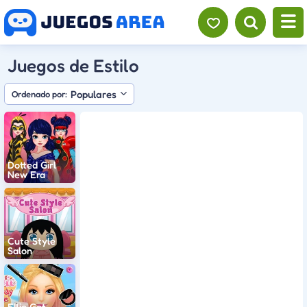
Juegos de Estilo
Populares
Ordenado por:
Dotted Girl
New Era
Cute Style
Salon
Ellie Get