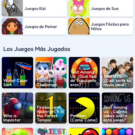
Juegos Kizi
Juegos de Sue
Juegos Fáciles para
Juegos de Peinar
Niños
Los Juegos Más Jugados
Test Among
Cat Girl
Us: ¿Qué tipo
Test BTS:
Water Color
Fashion
de Tripulante
¿Cuál sería tu
Sort
Challenge
eres?
novio ideal?
Fireboy and
Test Among
Watergirl 1: In
Us: ¿Cuánto
Who is
the Forest
PacMan
sabes sobre
Imposter
Temple
(Come Come)
este juego?