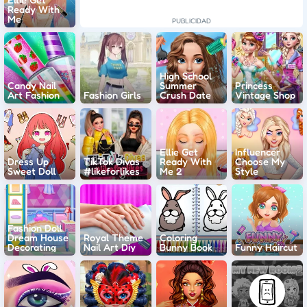
Ready With
Me
High School
Candy Nail
Summer
Princess
Art Fashion
Fashion Girls
Crush Date
Vintage Shop
Ellie Get
Influencer
Dress Up
TikTok Divas
Ready With
Choose My
Sweet Doll
#likeforlikes
Me 2
Style
Fashion Doll
Dream House
Royal Theme
Coloring
Decorating
Nail Art Diy
Bunny Book
Funny Haircut