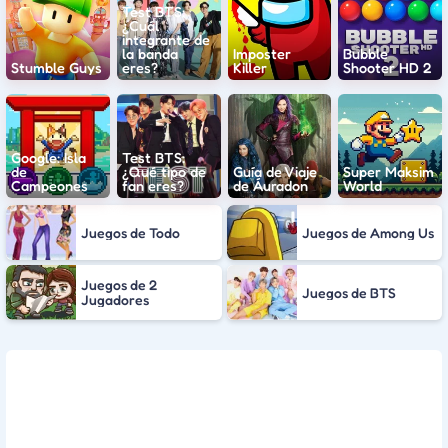
Test BTS:
¿Cuál
integrante de
la banda
Imposter
Bubble
Stumble Guys
eres?
Killer
Shooter HD 2
Google: Isla
Test BTS:
de
¿Qué tipo de
Guía de Viaje
Super Maksim
Campeones
fan eres?
de Áuradon
World
Juegos de Todo
Juegos de Among Us
Juegos de 2
Juegos de BTS
Jugadores