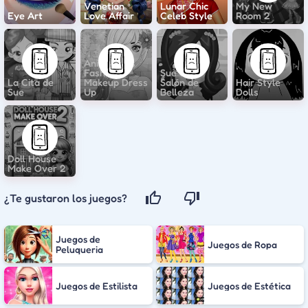
Venetian
Lunar Chic
My New
Eye Art
Love Affair
Celeb Style
Room 2
Anime Girls
Fashion
Sue en el
La Cita de
Makeup Dress
Salón de
Hair Style
Sue
Up
Belleza
Dolls
Doll House
Make Over 2
¿Te gustaron los juegos?
Juegos de
Juegos de Ropa
Peluqueria
Juegos de Estilista
Juegos de Estética