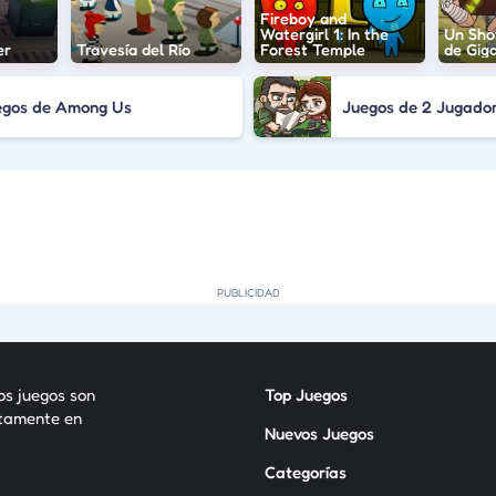
Fireboy and
Watergirl 1: In the
Un Sho
er
Travesía del Río
Forest Temple
de Gig
egos de Among Us
Juegos de 2 Jugado
los juegos son
Top Juegos
itamente en
Nuevos Juegos
Categorías