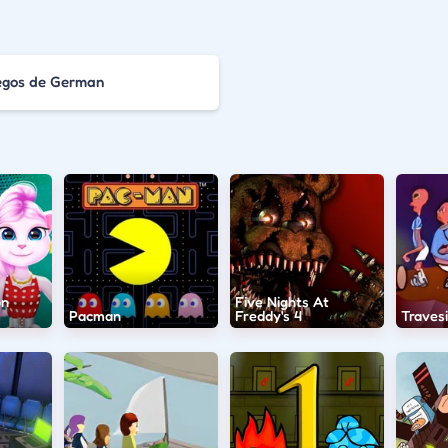
egos de German
on
Five Nights At
Pacman
Freddy's 4
Traves