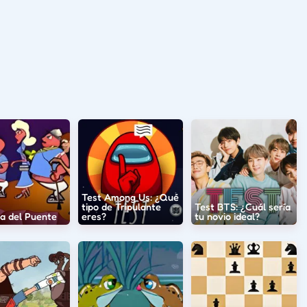
Test Among Us: ¿Qué
tipo de Tripulante
Test BTS: ¿Cuál sería
ia del Puente
eres?
tu novio ideal?