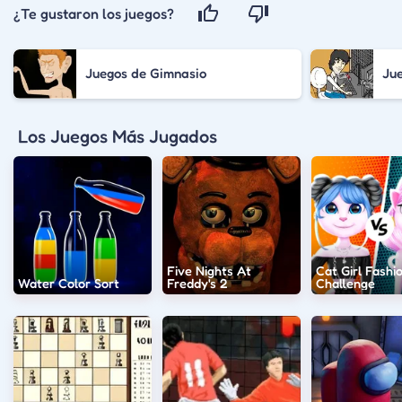
¿Te gustaron los juegos?
Juegos de Gimnasio
Ju
Los Juegos Más Jugados
Five Nights At
Cat Girl Fashi
Water Color Sort
Freddy's 2
Challenge