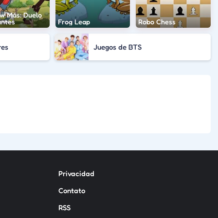
w Más: Duelo
antes
Frog Leap
Robo Chess
res
Juegos de BTS
Privacidad
Contato
RSS