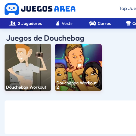
Top Ju
2 Jugadores
Vestir
Carros
C
Juegos de Douchebag
Douchebag Workout
Douchebag Workout
2