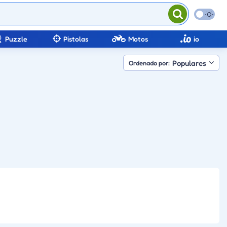
Puzzle
Pistolas
Motos
io
Populares
Ordenado por: