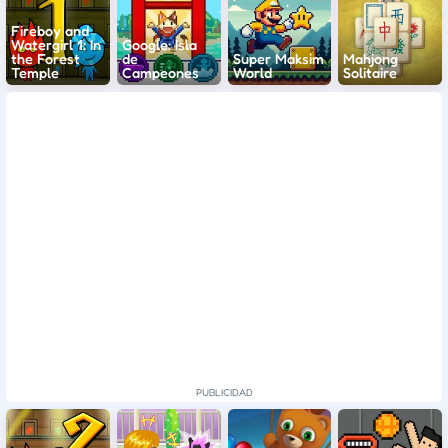
Fireboy and
Watergirl 1: In
Google: Isla
the Forest
de
Super Maksim
Mahjong
Temple
Campeones
World
Solitaire