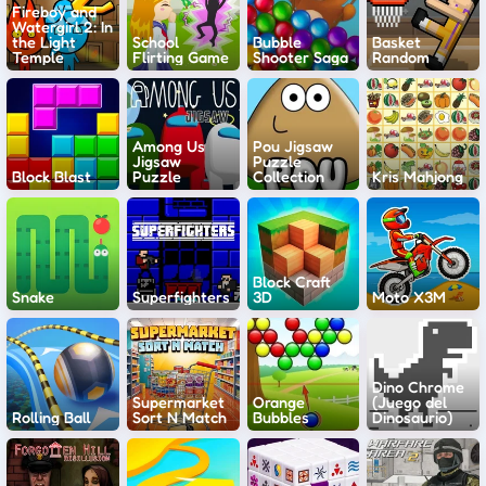
Fireboy and
Watergirl 2: In
the Light
School
Bubble
Basket
Temple
Flirting Game
Shooter Saga
Random
Among Us
Pou Jigsaw
Jigsaw
Puzzle
Block Blast
Puzzle
Collection
Kris Mahjong
Block Craft
Snake
Superfighters
3D
Moto X3M
Dino Chrome
Supermarket
Orange
(Juego del
Rolling Ball
Sort N Match
Bubbles
Dinosaurio)