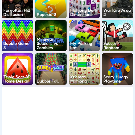
Forgotten Hill
Mahjong Dark
Warfare Area
Disillusion
Paper.io 2
Dimensions
2
Minewar:
Bubble Game
Soldiers vs
My Parking
Soccer
3
Zombies
Lot
Random
Triple Sort 3D
Krismas
Scary Huggy
Home Design
Bubble Fall
Mahjong
Playtime