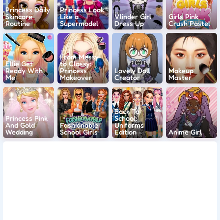
Princess Daily
Princess Look
Skincare
Like a
Vlinder Girl
Girls Pink
Routine
Supermodel
Dress Up
Crush Pastel
From Messy
Ellie Get
to Classy:
Ready With
Princess
Lovely Doll
Makeup
Me
Makeover
Creator
Master
Back To
Princess Pink
School:
And Gold
Fashionable
Uniforms
Wedding
School Girls
Edition
Anime Girl