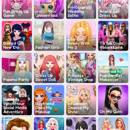
Princesses
Fun Dress Up
Hatch Your
Wedding
Anime Girl
Game
Unicorn Idol
Selfie
Dress Up
Ellie Get
Dotted Girl
Ready With
TikTok Divas
New Era
Fashion Girls
Me 2
#black&pink
From
Mermaid to
Dress Up
Princess
Popular Girl
Pajama Party
Sweet Doll
Vintage Shop
Makeover
Blondie's
Witch Hour
Boyfriend
Influencer
Social Media
Does My
Choose My
Adventure
Makeup
Style
Oh My Goth