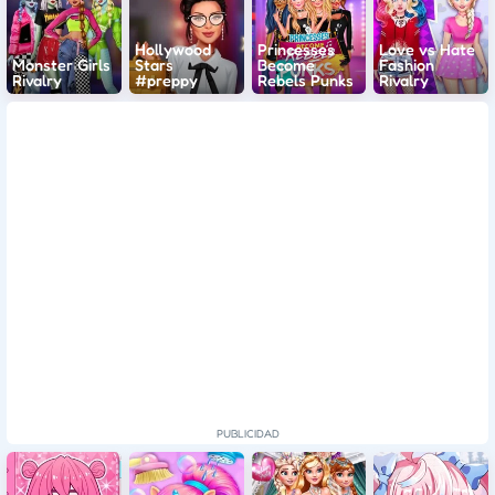
Hollywood
Princesses
Love vs Hate
Monster Girls
Stars
Become
Fashion
Rivalry
#preppy
Rebels Punks
Rivalry