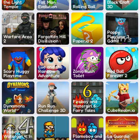
the Light
Tall Man
Block Craft
Temple
Evolution
Rolling Ball
3D
Poppy
Warfare Area
Forgotten Hill
Playtime 3
2
Disillusion
Paper.io 2
Game
Lue and the
Scary Huggy
Rainbow
Zonic Rush
Red Ball
Playtime
Adventure
Toilet
Forever 2
Fireboy and
Dynamons
Run Run
Watergirl 6:
World
Challenge 3D
Fairy Tales
CubeRealm.io
Fireboy and
Watergirl 4: In
Flameboy and
La Guardia