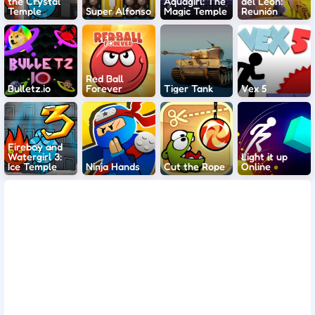
the Crystal
Aquagirl: The
del León:
Temple
Super Alfonso
Magic Temple
Reunión
Red Ball
Bulletz.io
Forever
Tiger Tank
Vex 5
Fireboy and
Watergirl 3:
Light it up
Ice Temple
Ninja Hands
Cut the Rope
Online