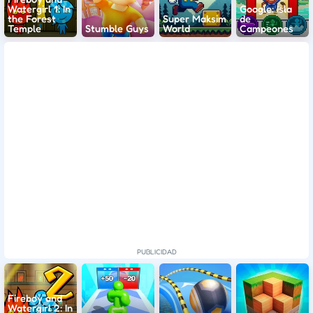
Watergirl 1: In
Google: Isla
the Forest
Super Maksim
de
Temple
Stumble Guys
World
Campeones
Fireboy and
Watergirl 2: In