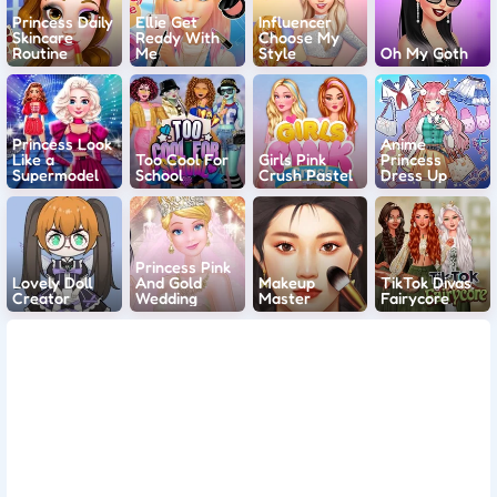
Princess Daily
Ellie Get
Influencer
Skincare
Ready With
Choose My
Routine
Me
Style
Oh My Goth
Princess Look
Anime
Like a
Too Cool For
Girls Pink
Princess
Supermodel
School
Crush Pastel
Dress Up
Princess Pink
Lovely Doll
And Gold
Makeup
TikTok Divas
Creator
Wedding
Master
Fairycore