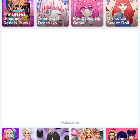
Princesses
Become
Anime Girl
Fun Dress Up
Dress Up
Rebels Punks
Dress Up
Game
Sweet Doll