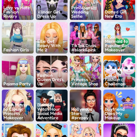
Love vs Hate
Princesses
Fashion
Vlinder Girl
Wedding
Dotted Girl
Rivalry
Dress Up
Selfie
New Era
From
Ellie Get
Mermaid to
Ready With
TikTok Divas
Popular Girl
Fashion Girls
Me 2
#black&pink
Makeover
Fashion
Cat Girl
Queen Dress
Princess
Fashion
Pajama Party
Up
Vintage Shop
Challenge
From Messy
Blondie's
to Classy:
Witch Hour
Hollywood
Boyfriend
Princess
Social Media
Stars
Does My
Makeover
Adventure
#preppy
Makeup