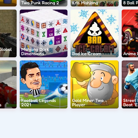
Two Punk Racing 2
Kris Mahjong
8 Ball 
 Global
Mahjong Dark
Dimensions
Bad Ice Cream
Anime B
Football Legends
Gold Miner Two
Street
s
2021
Player
Beat '