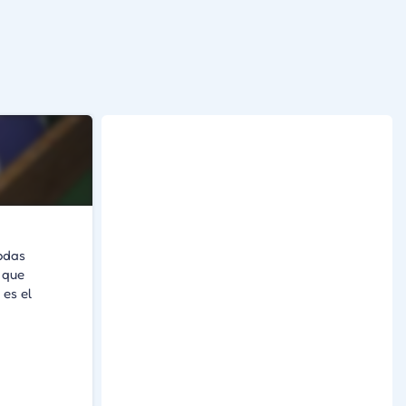
todas
 que
 es el