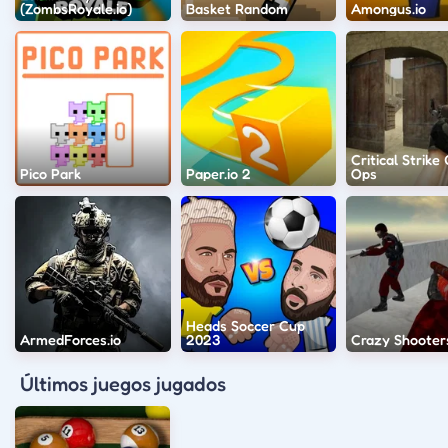
(ZombsRoyale.io)
Basket Random
Amongus.io
Critical Strike
Pico Park
Paper.io 2
Ops
Heads Soccer Cup
ArmedForces.io
2023
Crazy Shooter
Últimos juegos jugados