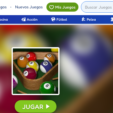
egos
•
Nuevos Juegos
Mis Juegos
ocina
Acción
Fútbol
Pelea
JUGAR