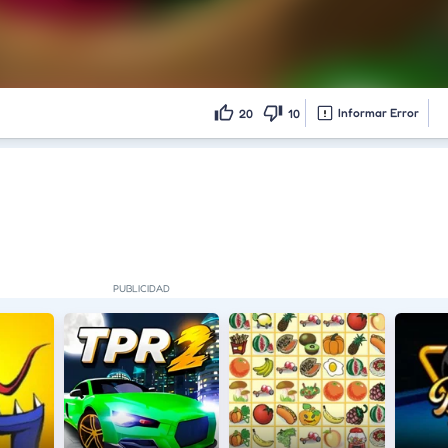
Informar Error
20
10