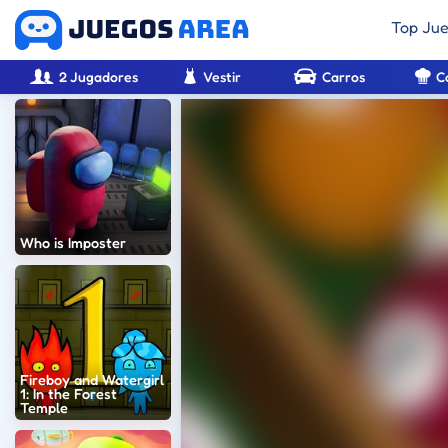
Top Ju
2 Jugadores
Vestir
Carros
C
Who is Imposter
Fireboy and Watergirl
1: In the Forest
Temple