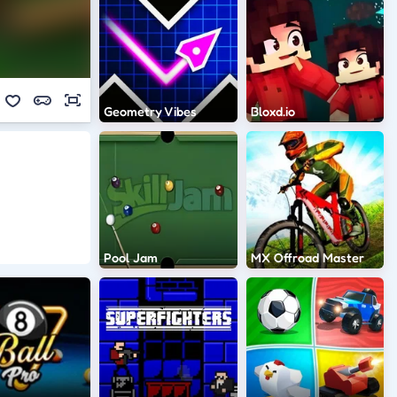
Geometry Vibes
Bloxd.io
Pool Jam
MX Offroad Master