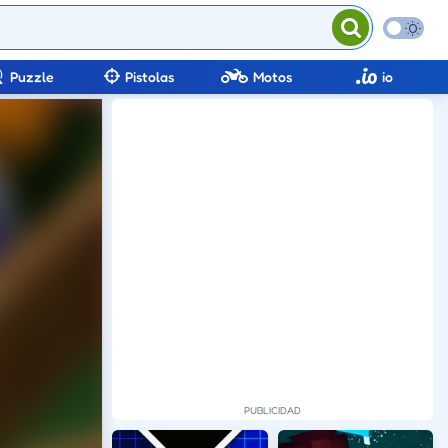
Puzzle
Pistolas
Motos
io