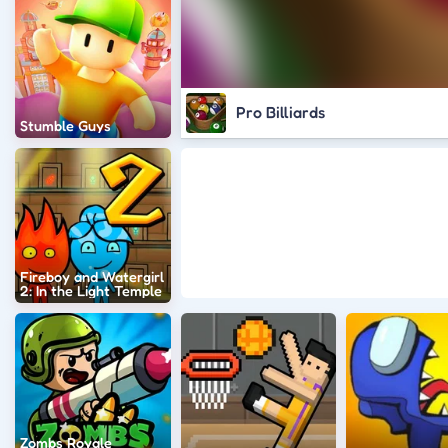
Pro Billiards
Stumble Guys
Fireboy and Watergirl
2: In the Light Temple
Zombs Royale