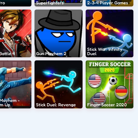
Pro
Superfighters
2-3-4 Player Games
Stick War: Infinity
attle 4
Gun Mayhem 2
Duel
 Mayhem -
Em Up
Stick Duel: Revenge
Finger Soccer 2020